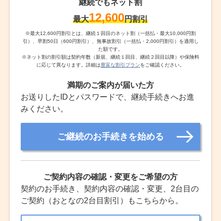
継続でもネット割
12,600
最大
円割引
※
最大12,600円割引とは、継続１回目のネット割（一括払・最大10,000円割
引）、早割50日（600円割引）、無事故割引（一括払・2,000円割引）を適用し
た額です。
※
ネット割の割引額は契約年数（新規、継続１回目、継続２回目以降）や保険料
に応じて異なります。詳細は
豊富な割引プラン
をご確認ください。
満期のご案内が届いた方
お送りしたIDとパスワードで、継続手続きへお進
みください。
ご継続のお手続きを始める
ご契約内容の確認・変更をご希望の方
契約のお手続き、契約内容の確認・変更、2台目の
ご契約（おとなの2台目割引）もこちらから。