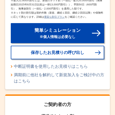
※
最大22,600円割引とは、新規のネット割（一括払・最大20,000円割引（保険
始期日2025年8月31日以前は一律13,000円割引））、早割50日（600円割
引）、無事故割引（一括払・2,000円割引）を適用した額です。
※
ネット割の割引額は契約年数（新規、継続１回目、継続２回目以降）や保険料
に応じて異なります。詳細は
豊富な割引プラン
をご確認ください。
簡単シミュレーション
※個人情報は必要なし
保存したお見積りの呼び出し
中断証明書を使用したお見積りはこちら
満期前に他社を解約して新規加入をご検討中の方
はこちら
ご契約者の方