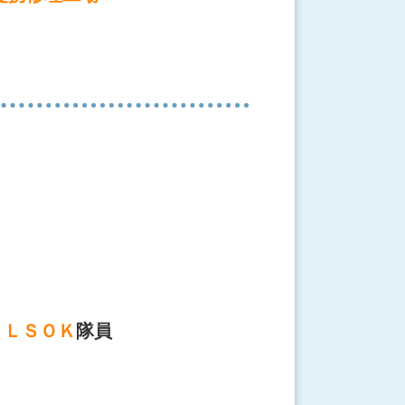
ＡＬＳＯＫ
隊員