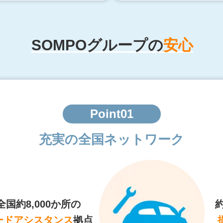
SOMPOグループの
安心
Point01
充実の全国ネットワーク
全国約8,000か所の
約
ードアシスタンス
拠点