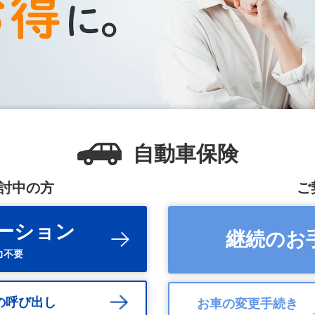
自動車保険
討中の方
ご
ーション
継続のお
力不要
の呼び出し
お車の変更手続き