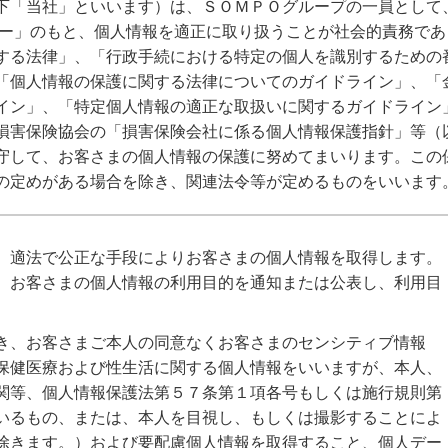
下「当社」といいます）は、ＳＯＭＰＯグループの一員として
シー」のもと、個人情報を適正に取り扱うことが社会的責務であ
する法律」、「行政手続における特定の個人を識別するための
「個人情報の保護に関する法律についてのガイドライン」、「
イン」、「特定個人情報の適正な取扱いに関するガイドライン
損害保険協会の「損害保険会社に係る個人情報保護指針」等（
守して、お客さまの個人情報の保護に努めてまいります。この
の定めがある場合を除き、関連法令等が定めるものをいいます
、適法で公正な手段によりお客さまの個人情報を取得します。
、お客さまの個人情報の利用目的を通知または公表し、利用目
き、お客さまご本人の同意なくお客さまのセンシティブ情報
保健医療および性生活に関する個人情報をいいますが、本人、
関等、個人情報保護法第５７条第１項各号もしくは施行規則第
いるもの、または、本人を目視し、もしくは撮影することによ
除きます。）および要配慮個人情報を取得すること、個人デー