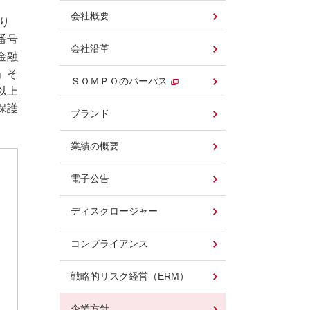
、
会社概要
り
番号
会社沿革
金融
」そ
ＳＯＭＰＯのパーパス
以上
保護
ブランド
。
業績の概要
電子公告
ディスクロージャー
コンプライアンス
戦略的リスク経営（ERM）
企業方針