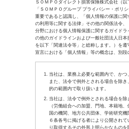
ＳＯＭＰＯダイレクト損害保険株式会社（以
「ＳＯＭＰＯグループ プライバシー・ポリ
重要であると認識し、「個人情報の保護に関
の利用等に関する法律」その他の関係法令、
分野における個人情報保護に関するガイドラ
の他のガイドラインおよび一般社団法人日本
を以下「関連法令等」と総称します。）を遵
宣言における「個人情報」等の概念は、別段
1.
当社は、業務上必要な範囲内で、かつ
また、法令で例外とされる場合を除き
的の範囲内で取り扱います。
2.
当社は、法令で例外とされる場合を除
（労働組合への加盟、門地、本籍地、
国の機関、地方公共団体、学術研究機
６条各号に掲げる者により公開されて
り取得するその外形上明らかなものを