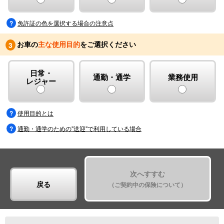
免許証の色を選択する場合の注意点
お車の
主な使用目的
をご選択ください
3
日常・
通勤・通学
業務使用
レジャー
使用目的とは
通勤・通学のための"送迎"で利用している場合
次へすすむ
戻る
（ご契約中の保険について）