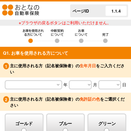
ページID
1.1.4
※ブラウザの戻るボタンはご利用いただけません。
Q1. お車を使用される方について
主に使用される方（記名被保険者）の
生年月日
をご入力くださ
1
い
年
月
日
主に使用される方（記名被保険者）の
免許証の色
をご選択くだ
2
さい
ゴールド
ブルー
グリーン