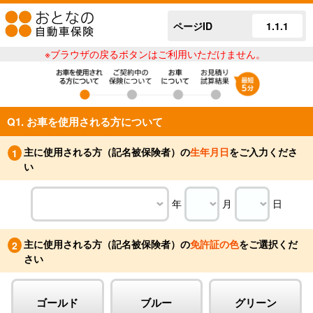
ページID
1.1.1
※ブラウザの戻るボタンはご利用いただけません。
Q1. お車を使用される方について
主に使用される方（記名被保険者）の
生年月日
をご入力くださ
1
い
年
月
日
主に使用される方（記名被保険者）の
免許証の色
をご選択くだ
2
さい
ゴールド
ブルー
グリーン