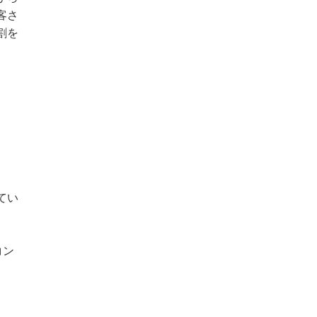
客さ
割を
てい
コン