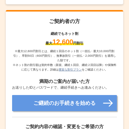
ご契約者の方
継続でもネット割
12,600
最大
円割引
※
最大12,600円割引とは、継続１回目のネット割（一括払・最大10,000円割
引）、早割50日（600円割引）、無事故割引（一括払・2,000円割引）を適用し
た額です。
※
ネット割の割引額は契約年数（新規、継続１回目、継続２回目以降）や保険料
に応じて異なります。詳細は
豊富な割引プラン
をご確認ください。
満期のご案内が届いた方
お送りしたIDとパスワードで、継続手続きへお進みください。
ご継続のお手続きを始める
ご契約内容の確認・変更をご希望の方