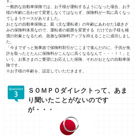
す。
一般的な自動車保険では、お子様が運転するようになった場合、お子
様の年齢に合わせて変更しなくてはならず、保険料が一気に高くなっ
てしまうケースがありました。
おとなの自動車保険は、親（主な運転者）の年齢にあわせた1歳きざ
※
みの保険料体系なので、運転者の範囲を変更する
だけでお子様も補
償の対象となるため、急激な保険料アップを抑えることに成功しまし
た。
「今までずっと無事故で保険料割引がここまで進んだのに、子供が免
許を取ったとたんに保険料がこんなに高くなるなんて・・・！！」と
いう、お客さまのご要望にお応えした保険、それがおとなの自動車保
険です。
※お子様の年齢を、設定していただきます。
ＳＯＭＰＯダイレクトって、あま
り聞いたことがないのです
が・・・