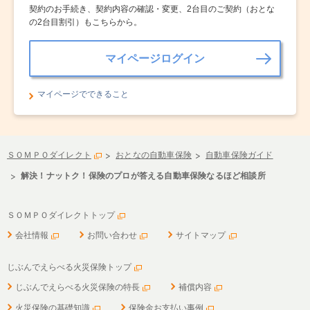
契約のお手続き、契約内容の確認・変更、2台目のご契約（おとな
の2台目割引）もこちらから。
マイページログイン
マイページでできること
ＳＯＭＰＯダイレクト
おとなの自動車保険
自動車保険ガイド
解決！ナットク！保険のプロが答える自動車保険なるほど相談所
ＳＯＭＰＯダイレクトトップ
会社情報
お問い合わせ
サイトマップ
じぶんでえらべる火災保険トップ
じぶんでえらべる火災保険の特長
補償内容
火災保険の基礎知識
保険金お支払い事例