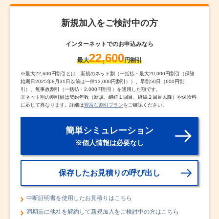
新規加入をご検討中の方
インターネットでのお申込みなら
22,600
最大
円割引
※
最大22,600円割引とは、新規のネット割（一括払・最大20,000円割引（保険
始期日2025年8月31日以前は一律13,000円割引））、早割50日（600円割
引）、無事故割引（一括払・2,000円割引）を適用した額です。
※
ネット割の割引額は契約年数（新規、継続１回目、継続２回目以降）や保険料
に応じて異なります。詳細は
豊富な割引プラン
をご確認ください。
簡単シミュレーション
※個人情報は必要なし
保存したお見積りの呼び出し
中断証明書を使用したお見積りはこちら
満期前に他社を解約して新規加入をご検討中の方はこちら