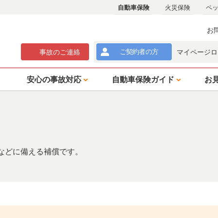
自動車保険
火災保険
ペ
お
ご契約者
の方
事故
のご
連絡
マイページロ
安心の事故対応
自動車保険ガイド
お
などに備える補償です。