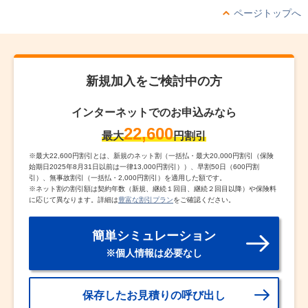
ページトップへ
新規加入をご検討中の方
インターネットでのお申込みなら
22,600
最大
円割引
※
最大22,600円割引とは、新規のネット割（一括払・最大20,000円割引（保険
始期日2025年8月31日以前は一律13,000円割引））、早割50日（600円割
引）、無事故割引（一括払・2,000円割引）を適用した額です。
※
ネット割の割引額は契約年数（新規、継続１回目、継続２回目以降）や保険料
に応じて異なります。詳細は
豊富な割引プラン
をご確認ください。
簡単シミュレーション
※個人情報は必要なし
保存したお見積りの呼び出し