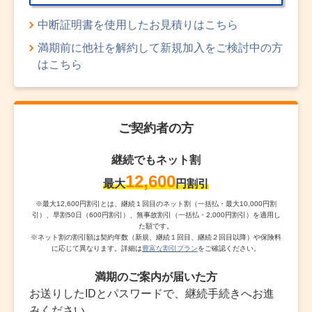
中断証明書を使用したお見積りはこちら
満期前に他社を解約して新規加入をご検討中の方
はこちら
ご契約者の方
継続でもネット割
12,600
最大
円割引
※
最大12,600円割引とは、継続１回目のネット割（一括払・最大10,000円割
引）、早割50日（600円割引）、無事故割引（一括払・2,000円割引）を適用し
た額です。
※
ネット割の割引額は契約年数（新規、継続１回目、継続２回目以降）や保険料
に応じて異なります。詳細は
豊富な割引プラン
をご確認ください。
満期のご案内が届いた方
お送りしたIDとパスワードで、継続手続きへお進
みください。