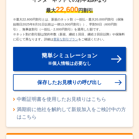
22,600
最大
円割引
※
最大22,600円割引とは、新規のネット割（一括払・最大20,000円割引（保険
始期日2025年8月31日以前は一律13,000円割引））、早割50日（600円割
引）、無事故割引（一括払・2,000円割引）を適用した額です。
※
ネット割の割引額は契約年数（新規、継続１回目、継続２回目以降）や保険料
に応じて異なります。詳細は
豊富な割引プラン
をご確認ください。
簡単シミュレーション
※個人情報は必要なし
保存したお見積りの呼び出し
中断証明書を使用したお見積りはこちら
満期前に他社を解約して新規加入をご検討中の方
はこちら