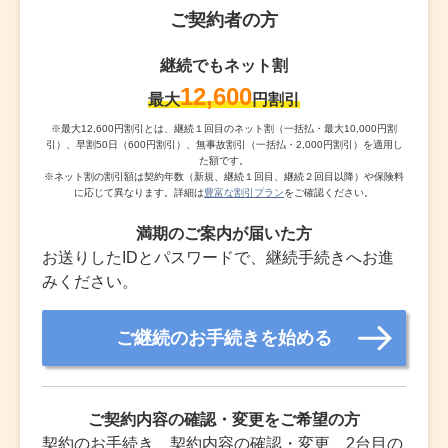
ご契約者の方
継続でもネット割
12,600
最大
円割引
※
最大12,600円割引とは、継続１回目のネット割（一括払・最大10,000円割
引）、早割50日（600円割引）、無事故割引（一括払・2,000円割引）を適用し
た額です。
※
ネット割の割引額は契約年数（新規、継続１回目、継続２回目以降）や保険料
に応じて異なります。詳細は
豊富な割引プラン
をご確認ください。
満期のご案内が届いた方
お送りしたIDとパスワードで、継続手続きへお進
みください。
ご継続のお手続きを始める
ご契約内容の確認・変更をご希望の方
契約のお手続き、契約内容の確認・変更、2台目の