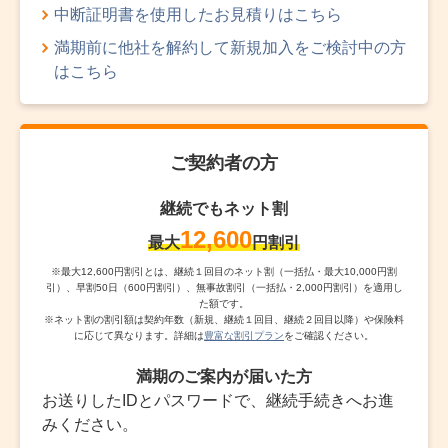
中断証明書を使用したお見積りはこちら
満期前に他社を解約して新規加入をご検討中の方
はこちら
ご契約者の方
継続でもネット割
12,600
最大
円割引
※
最大12,600円割引とは、継続１回目のネット割（一括払・最大10,000円割
引）、早割50日（600円割引）、無事故割引（一括払・2,000円割引）を適用し
た額です。
※
ネット割の割引額は契約年数（新規、継続１回目、継続２回目以降）や保険料
に応じて異なります。詳細は
豊富な割引プラン
をご確認ください。
満期のご案内が届いた方
お送りしたIDとパスワードで、継続手続きへお進
みください。