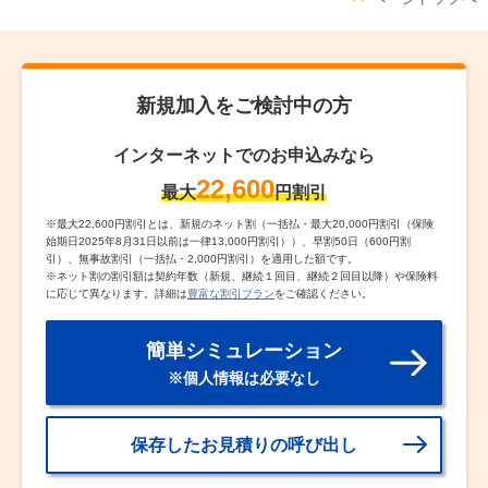
新規加入をご検討中の方
インターネットでのお申込みなら
22,600
最大
円割引
※
最大22,600円割引とは、新規のネット割（一括払・最大20,000円割引（保険
始期日2025年8月31日以前は一律13,000円割引））、早割50日（600円割
引）、無事故割引（一括払・2,000円割引）を適用した額です。
※
ネット割の割引額は契約年数（新規、継続１回目、継続２回目以降）や保険料
に応じて異なります。詳細は
豊富な割引プラン
をご確認ください。
簡単シミュレーション
※個人情報は必要なし
保存したお見積りの呼び出し