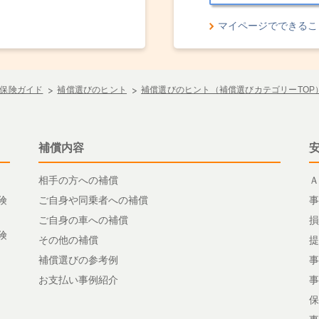
マイページでできるこ
保険ガイド
補償選びのヒント
補償選びのヒント（補償選びカテゴリーTOP
補償内容
相手の方への補償
Ａ
険
ご自身や同乗者への補償
事
ご自身の車への補償
損
険
その他の補償
提
補償選びの参考例
事
お支払い事例紹介
事
保