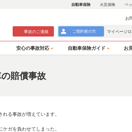
自動車保険
火災保険
ペ
お
ご契約者
の方
事故
のご
連絡
マイページロ
安心の事故対応
自動車保険ガイド
お
車の賠償事故
される事故が増えています。
にケガを負わせてしまった。