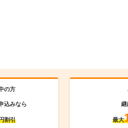
中の方
申込みなら
継
円割引
最大