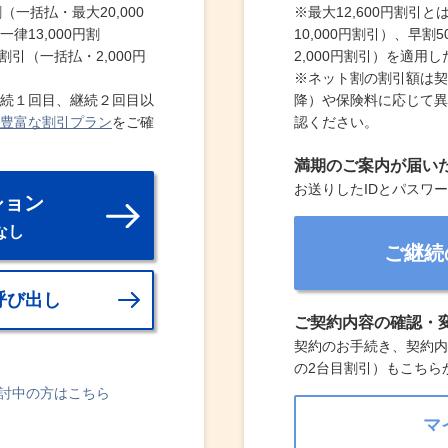
（一括払・最大20,000
※
最大12,600円割引
律13,000円割
10,000円割引）、早
割引（一括払・2,000円
2,000円割引）を適用
※
ネット割の割引額は契
続１回目、継続２回目以
降）や保険料に応じて異
豊富な割引プラン
をご確
認ください。
満期のご案内が届い
お送りしたIDとパスワ
ション
なし
ご継続
呼び出し
ご契約内容の確認・
契約のお手続き、契約内
の2台目割引）もこちら
討中の方はこちら
マ