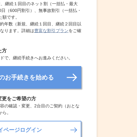
とは、継続１回目のネット割（一括払・最大
割50日（600円割引）、無事故割引（一括払・
した額です。
約年数（新規、継続１回目、継続２回目以
なります。詳細は
豊富な割引プラン
をご確
た方
ードで、継続手続きへお進みください。
のお手続きを始める
変更をご希望の方
容の確認・変更、2台目のご契約（おとな
から。
イページログイン