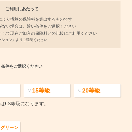
ご利用にあたって
により概算の保険料を算出するものです
がない場合は、近い条件をご選択ください
として現在ご加入の保険料との比較にご利用ください
ーション」よりご確認ください
条件をご選択ください
級
15
等級
20
等級
は6S等級になります。
・
グリーン