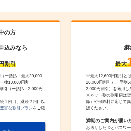
中の方
申込みなら
継
円割引
最大
（一括払・最大20,000
※
最大12,600円割引
律13,000円割
10,000円割引）、早
割引（一括払・2,000円
2,000円割引）を適用
※
ネット割の割引額は契
続１回目、継続２回目以
降）や保険料に応じて異
豊富な割引プラン
をご確
認ください。
満期のご案内が届い
お送りしたIDとパスワ