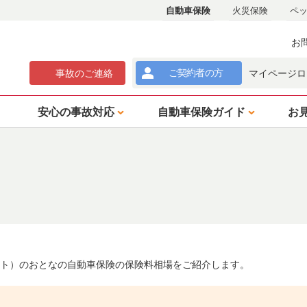
自動車保険
火災保険
ペ
お
ご契約者
の方
事故
のご
連絡
マイページロ
安心の事故対応
自動車保険ガイド
お
タント）のおとなの自動車保険の保険料相場をご紹介します。