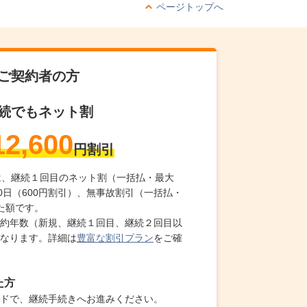
ページトップへ
ご契約者の方
続でもネット割
12,600
円割引
とは、継続１回目のネット割（一括払・最大
割50日（600円割引）、無事故割引（一括払・
した額です。
約年数（新規、継続１回目、継続２回目以
なります。詳細は
豊富な割引プラン
をご確
た方
ードで、継続手続きへお進みください。