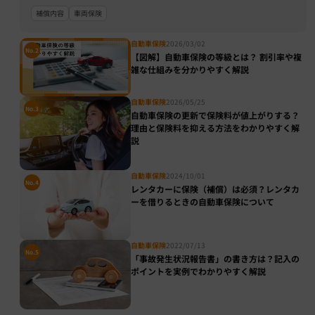
補償内容
車両保険
自動車保険
2026/03/02
No.2
【図解】自動車保険の等級とは？ 割引率や複
雑な仕組みを分かりやすく解説
自動車保険
2026/05/25
No.3
自動車保険の更新で保険料が値上がりする？
理由と保険料を抑える方法をわかりやすく解
説
自動車保険
2024/10/01
No.4
レンタカーに保険（補償）は必須？レンタカ
ーを借りるときの自動車保険について
自動車保険
2022/07/13
No.5
「事故発生状況報告書」の書き方は？記入の
ポイントを実例でわかりやすく解説