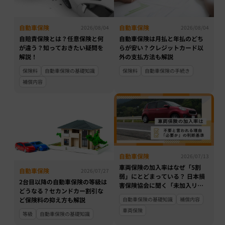
自動車保険
自動車保険
2026/08/04
2026/08/04
自賠責保険とは？任意保険と何
自動車保険は月払と年払のどち
が違う？知っておきたい疑問を
らが安い？クレジットカード以
解説！
外の支払方法も解説
保険料
自動車保険の基礎知識
保険料
自動車保険の手続き
補償内容
自動車保険
2026/07/13
車両保険の加入率はなぜ「5割
自動車保険
2026/07/27
弱」にとどまっている？ 日本損
2台目以降の自動車保険の等級は
害保険協会に聞く「未加入リス
どうなる？セカンドカー割引な
ク」と「いる・いらない」に必
自動車保険の基礎知識
補償内容
ど保険料の抑え方も解説
要な判断基準
車両保険
等級
自動車保険の基礎知識