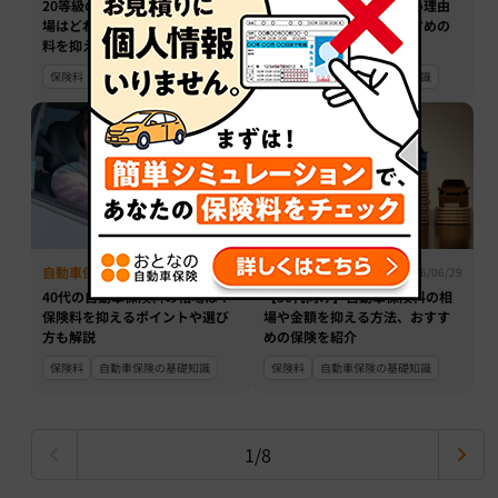
20等級の自動車保険の保険料相
ネット型自動車保険が安い理由
場はどれくらい？割引率や保険
とは？保険料の例やおすすめの
料を抑える方法も紹介
保険も紹介
保険料
等級
保険料
自動車保険の基礎知識
自動車保険
自動車保険
2026/06/29
2026/06/29
40代の自動車保険料の相場は？
【50代向け】自動車保険料の相
保険料を抑えるポイントや選び
場や金額を抑える方法、おすす
方も解説
めの保険を紹介
保険料
自動車保険の基礎知識
保険料
自動車保険の基礎知識
1/8