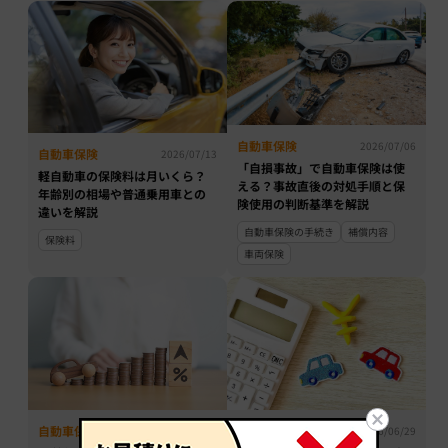
自動車保険
2026/07/06
自動車保険
2026/07/13
「自損事故」で自動車保険は使
軽自動車の保険料は月いくら？
える？事故直後の対処手順と保
年齢別の相場や普通乗用車との
険使用の判断基準を解説
違いを解説
自動車保険の手続き
補償内容
保険料
車両保険
自動車保険
自動車保険
2026/06/29
2026/06/29