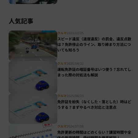
人気記事
クルマ
2023/12/25
スピード違反（速度違反）の罰金、違反点数
は？免許停止のライン、取り締まり方法につ
いても知ろう
クルマ
2025/04/21
運転免許証の暗証番号はいつ使う？忘れてし
まった際の対処法も解説
クルマ
2025/06/23
免許証を紛失（なくした・落とした）時はど
うする？まずやるべき対応と注意点
クルマ
2024/07/08
免許更新の時間はどのくらい？講習時間や全
体の所用時間、受付時間を徹底解説！