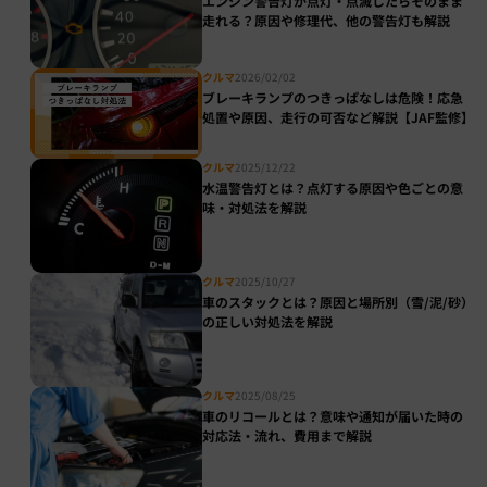
エンジン警告灯が点灯・点滅したらそのまま
走れる？原因や修理代、他の警告灯も解説
クルマ
2026/02/02
ブレーキランプのつきっぱなしは危険！応急
処置や原因、走行の可否など解説【JAF監修】
クルマ
2025/12/22
水温警告灯とは？点灯する原因や色ごとの意
味・対処法を解説
クルマ
2025/10/27
車のスタックとは？原因と場所別（雪/泥/砂）
の正しい対処法を解説
クルマ
2025/08/25
車のリコールとは？意味や通知が届いた時の
対応法・流れ、費用まで解説