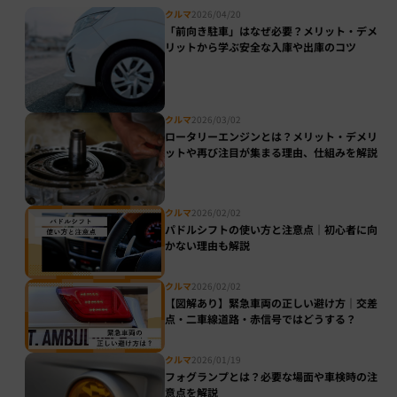
クルマ
2026/04/20
「前向き駐車」はなぜ必要？メリット・デメ
リットから学ぶ安全な入庫や出庫のコツ
クルマ
2026/03/02
ロータリーエンジンとは？メリット・デメリ
ットや再び注目が集まる理由、仕組みを解説
クルマ
2026/02/02
パドルシフトの使い方と注意点｜初心者に向
かない理由も解説
クルマ
2026/02/02
【図解あり】緊急車両の正しい避け方｜交差
点・二車線道路・赤信号ではどうする？
クルマ
2026/01/19
フォグランプとは？必要な場面や車検時の注
意点を解説