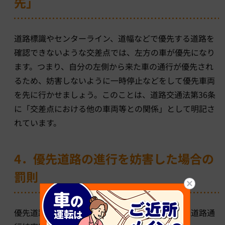
先」
道路標識やセンターライン、道幅などで優先する道路を
確認できないような交差点では、左方の車が優先になり
ます。つまり、自分の左側から来た車の通行が優先され
るため、妨害しないように一時停止などをして優先車両
を先に行かせましょう。このことは、道路交通法第36条
に「交差点における他の車両等との関係」として明記さ
れています。
4．優先道路の進行を妨害した場合の
罰則
優先道路を通行する車を妨害した場合は、「優先道路通