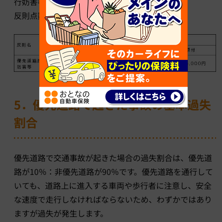
行妨害等」の罰則が適用されます。
反則点数は2点。反則金は普通車で7,000円です。
5．優先道路で起きた事故の基本過失
割合
優先道路で交通事故が起きた場合の過失割合は、優先道
路が10％：非優先道路が90％です。優先道路を通行して
いても、道路上に進入する車両や歩行者に注意し、安全
な速度で走行しなければならないため、わずかではあり
ますが過失が発生します。