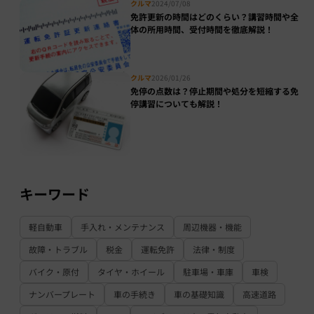
クルマ
2024/07/08
免許更新の時間はどのくらい？講習時間や全
体の所用時間、受付時間を徹底解説！
クルマ
2026/01/26
免停の点数は？停止期間や処分を短縮する免
停講習についても解説！
キーワード
軽自動車
手入れ・メンテナンス
周辺機器・機能
故障・トラブル
税金
運転免許
法律・制度
バイク・原付
タイヤ・ホイール
駐車場・車庫
車検
ナンバープレート
車の手続き
車の基礎知識
高速道路