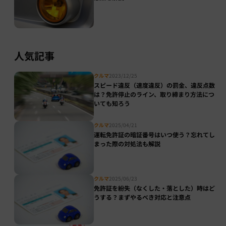
人気記事
クルマ
2023/12/25
スピード違反（速度違反）の罰金、違反点数
は？免許停止のライン、取り締まり方法につ
いても知ろう
クルマ
2025/04/21
運転免許証の暗証番号はいつ使う？忘れてし
まった際の対処法も解説
クルマ
2025/06/23
免許証を紛失（なくした・落とした）時はど
うする？まずやるべき対応と注意点