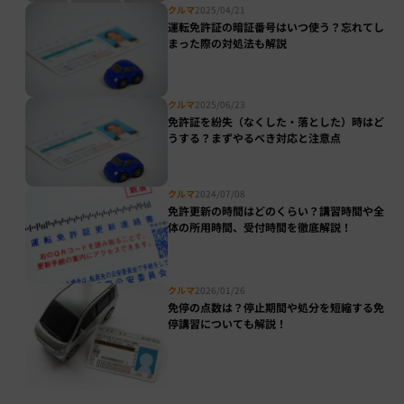
クルマ
2025/04/21
運転免許証の暗証番号はいつ使う？忘れてし
まった際の対処法も解説
クルマ
2025/06/23
免許証を紛失（なくした・落とした）時はど
うする？まずやるべき対応と注意点
クルマ
2024/07/08
免許更新の時間はどのくらい？講習時間や全
体の所用時間、受付時間を徹底解説！
クルマ
2026/01/26
免停の点数は？停止期間や処分を短縮する免
停講習についても解説！