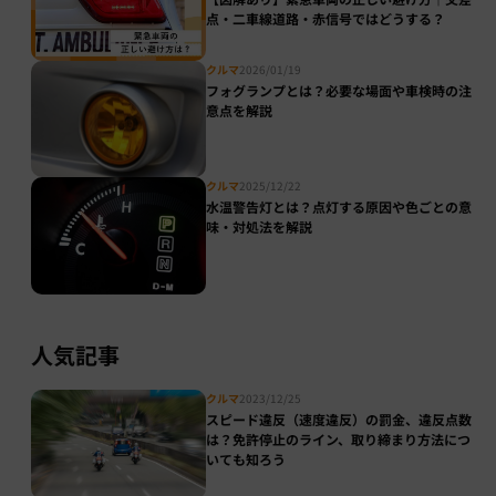
点・二車線道路・赤信号ではどうする？
クルマ
2026/01/19
フォグランプとは？必要な場面や車検時の注
意点を解説
クルマ
2025/12/22
水温警告灯とは？点灯する原因や色ごとの意
味・対処法を解説
人気記事
クルマ
2023/12/25
スピード違反（速度違反）の罰金、違反点数
は？免許停止のライン、取り締まり方法につ
いても知ろう