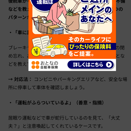
後続車からのパッシングには、大きく分けて「車の不備
などを教える善意」と「道を譲れという煽り」の2つの
パターン
が考えられます。
・「車に異常があるよ」（善意・指摘）
ブレーキランプの故障、トランクや半ドア、給油口の閉
め忘れ、あるいは積み荷が落ちそうになっていることな
どを教えてくれているケースです。
→ 対応法：
コンビニやパーキングエリアなど、安全な場
所に停車して車体を確認しましょう。
・「運転がふらついているよ」（善意・指摘）
居眠り運転などで車が蛇行しているのを見て、「大丈
夫？」と注意喚起してくれているケースです。