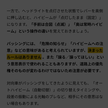
一方で、ヘッドライトを点灯させた状態でレバーを奥側
に押し込むと、ハイビームが「点灯したまま（固定）」
になります。
「手前は合図（点滅）」「奥は常時ハイビ
ーム」という操作の違い
を覚えておきましょう。
パッシングには、「危険の知らせ」「ハイビームへの注
意」などの意味があると考えられています
が、
決まった
ルールはありません
。また「譲る／譲ってほしい」とい
う意思表示で使われることもありますが、道路上の優先
権そのものが変わるわけではないため注意が必要です
。
対向車がパッシングをしてきたように見えても、「オー
トハイビーム（自動切替）」の切り替えタイミングや、
段差の振動による光軸のブレなど、相手にその意思はな
い場合もあります。