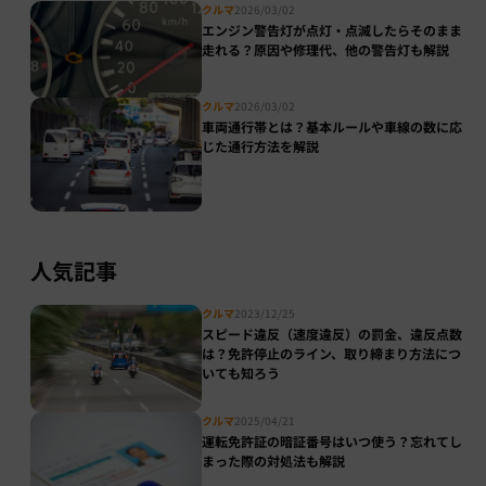
クルマ
2026/03/02
エンジン警告灯が点灯・点滅したらそのまま
走れる？原因や修理代、他の警告灯も解説
クルマ
2026/03/02
車両通行帯とは？基本ルールや車線の数に応
じた通行方法を解説
人気記事
クルマ
2023/12/25
スピード違反（速度違反）の罰金、違反点数
は？免許停止のライン、取り締まり方法につ
いても知ろう
クルマ
2025/04/21
運転免許証の暗証番号はいつ使う？忘れてし
まった際の対処法も解説