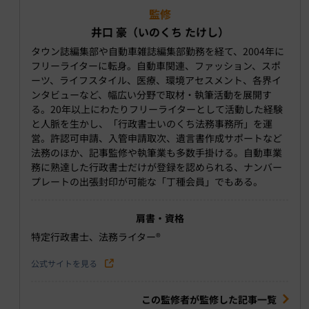
監修
井口 豪（いのくち たけし）
タウン誌編集部や自動車雑誌編集部勤務を経て、2004年に
フリーライターに転身。自動車関連、ファッション、スポ
ーツ、ライフスタイル、医療、環境アセスメント、各界イ
ンタビューなど、幅広い分野で取材・執筆活動を展開す
る。20年以上にわたりフリーライターとして活動した経験
と人脈を生かし、「行政書士いのくち法務事務所」を運
営。許認可申請、入管申請取次、遺言書作成サポートなど
法務のほか、記事監修や執筆業も多数手掛ける。自動車業
務に熟達した行政書士だけが登録を認められる、ナンバー
プレートの出張封印が可能な「丁種会員」でもある。
肩書・資格
特定行政書士、法務ライター®︎
公式サイトを見る
この監修者が監修した記事一覧