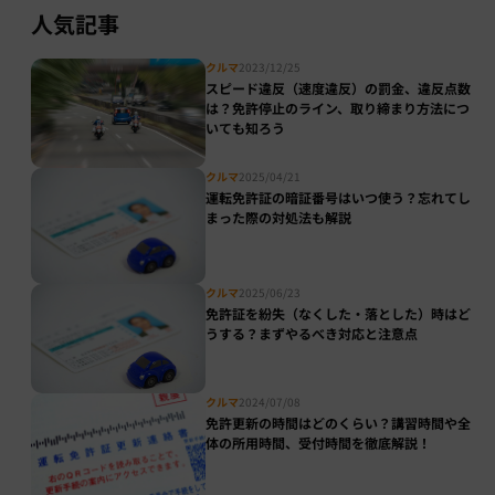
人気記事
クルマ
2023/12/25
スピード違反（速度違反）の罰金、違反点数
は？免許停止のライン、取り締まり方法につ
いても知ろう
クルマ
2025/04/21
運転免許証の暗証番号はいつ使う？忘れてし
まった際の対処法も解説
クルマ
2025/06/23
免許証を紛失（なくした・落とした）時はど
うする？まずやるべき対応と注意点
クルマ
2024/07/08
免許更新の時間はどのくらい？講習時間や全
体の所用時間、受付時間を徹底解説！