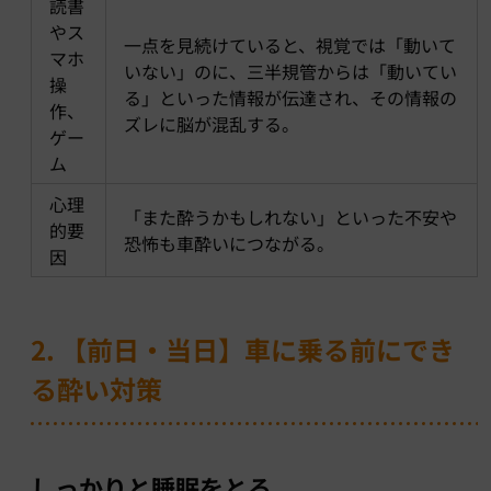
読書
やス
一点を見続けていると、視覚では「動いて
マホ
いない」のに、三半規管からは「動いてい
操
る」といった情報が伝達され、その情報の
作、
ズレに脳が混乱する。
ゲー
ム
心理
「また酔うかもしれない」といった不安や
的要
恐怖も車酔いにつながる。
因
2. 【前日・当日】車に乗る前にでき
る酔い対策
しっかりと睡眠をとる