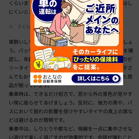
くらいまでは小脳が未発達なため、かえって車酔いはし
にくいとされています（※）。
※
子どもによって個人差があります。
車酔いしやすい子どもには、酔い止め薬を活用しましょ
う。パッケージの「3歳から」「5歳から」等の表示を確
認し、年齢に応じた酔い止め薬を選びます。果物味のゼ
リータイプや、ドロップタイプなど、薬が苦手なお子さ
んでもおやつ感覚で取り入れやすい工夫が凝らされた商
品が揃っています。
乗車時は、できるだけ前方で、窓から外の景色が見やす
い席に座らせてあげましょう。反対に、後方の席や、バ
スにおいて揺れの影響を受けやすいタイヤの真上の席な
どは避けるのが賢明です。
乗車中は、しりとりや歌など、視線を一点に集中させな
い遊びで楽しく過ごすのが効果的です。会話が弾むこと