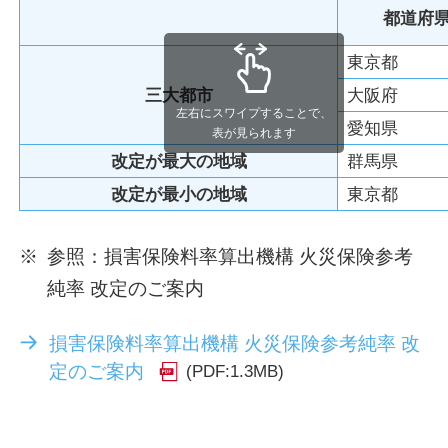
都道府
東京都
三大都市
大阪府
左右にスワイプすることで、
愛知県
表が見られます
改定が
最大
の地域
群馬県
改定が
最小
の地域
東京都
※
参照：損害保険料率算出機構 火災保険参考
純率 改定のご案内
損害保険料率算出機構 火災保険参考純率 改
定のご案内
(PDF:1.3MB)