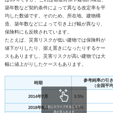
築年数など契約条件によって異なる改定率を平
均した数値です。そのため、所在地、建物構
造、築年数などによって引き上げ幅が異なり、
保険料にも反映されています。
たとえば、災害リスクが低い建物では保険料が
値下がりしたり、据え置きになったりするケー
スもありますし、災害リスクが高い建物では大
幅に値上がりしたケースもあります。
参考純率の引
時期
（全国平
2014年7月
3.5%
左右にスワイプすることで、
2018年6月
5.5%
表が見られます