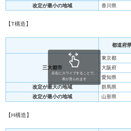
改定が
最小
の地域
香川県
【T構造】
都道府
東京都
三大都市
大阪府
左右にスワイプすることで、
愛知県
表が見られます
改定が
最大
の地域
群馬県
改定が
最小
の地域
山形県
【H構造】