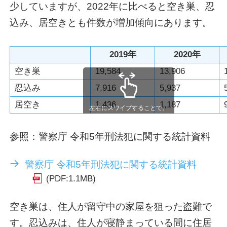
少していますが、2022年に比べると空き巣、忍
込み、居空きとも件数が増加傾向にあります。
2019年
2020年
空き巣
19,584
13,906
忍込み
7,916
5,937
居空き
1,436
1,187
左右にスワイプすることで、
表が見られます
参照：警察庁 令和5年刑法犯に関する統計資料
警察庁 令和5年刑法犯に関する統計資料
(PDF:1.1MB)
空き巣は、住人が留守中の家屋を狙った盗難で
す。忍込みは、住人が寝静まっている間に住居