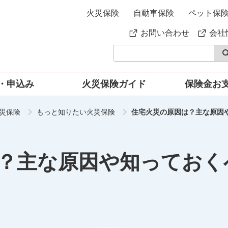
火災保険
自動車保険
ペット保
お問い合わせ
会社
・申込み
火災保険ガイド
保険金お
災保険
もっと知りたい火災保険
住宅火災の原因は？主な原因
と知りたい火災保
家財の補償内容
詳しい保険料シミュレーション
安心の事故・トラブルサ
ご契約例（一戸建
ト
家財の簡易評価額・保険料シ
お申込み可能な条件
ご契約例（マンショ
ミュレーション
LINEを使ってより簡単
がるじぶんでえらべる火
じぶんでえらべる火災保険の
険
特長
SA・PO・PO
るよくあるご質問
水まわり・カギのトラブ
ポートのご案内