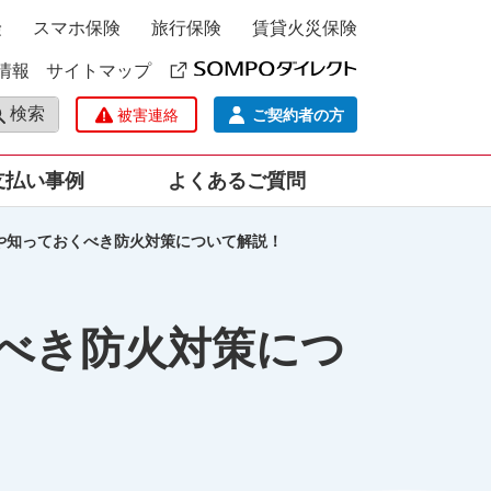
険
スマホ保険
旅行保険
賃貸火災保険
情報
サイトマップ
検索
被害連絡
ご契約者の方
支払い事例
よくあるご質問
や知っておくべき防火対策について解説！
ポー
ての場合）
補償えらびのポイント
みんなはどんな補償をえらん
ンの場合)
につな
でいるの？ 補償ランキング
災保
どんなときに支払われるの？
保険金お支払い件数ランキン
グ
ルサ
みんなはどうやって支払って
いるの？ 保険料の払込方法ラ