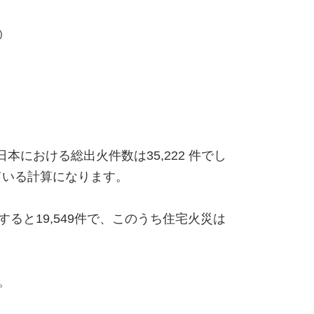
)
における総出火件数は35,222 件でし
ている計算になります。
と19,549件で、このうち住宅火災は
。