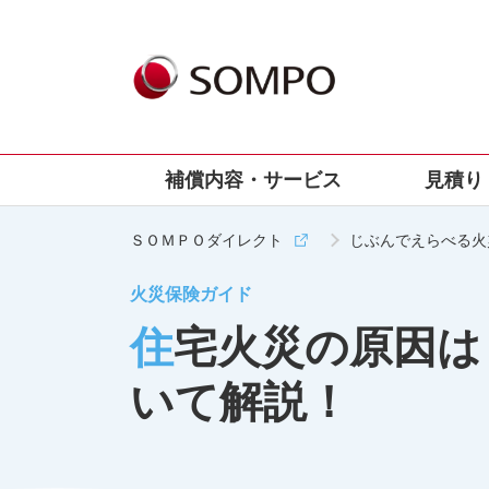
メインコンテンツへスキップする
補償内容・サービス
見積り
ＳＯＭＰＯダイレクト
じぶんでえらべる火
火災保険の補償内容
見積り・申込みの流れ
火災保険の基礎知識
よくあるご質問
もっ
険
火災保険ガイド
火災、落雷、破裂、爆発
申込資料サンプル
「火災保険」とは
火災保険に関するよくあるご質問
住宅火災の原因は？主な原因や知っておくべき防火対策につ
地震保険
お電話でのお申込み手続きにつ
「建物」「家財」とは
地震保険に関するよくあるご質問
いて
風災、雹災、雪災
保険料の算出方法
自然災害に関するよくあるご質問
いて解説！
保険期間・保険料のお支払い方
水濡れ、物体の落下・飛来、
保険金に関するよくあるご質問
法
騒擾（じょう）等
お見積り、お申し込みやご契約に関す
盗難被害