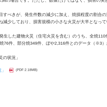
㎡未満の場合です。ただし、数値だけではなく、損害の実
目すべきが、発生件数の減少に加え、焼損程度の割合の
ね減少しており、損害規模の小さな火災が大半となって
発生した建物火災（住宅火災を含む）のうち、全焼110件
半焼76件、部分焼349件、ぼや2,316件とのデータ（※
災の状況」
(PDF:2.18MB)
況」