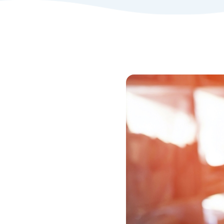
水災（台風・暴風雨等による
洪水・高潮・土砂崩れ・落石
等）
諸費用
類焼損害
個人賠償責任
高額な貴金属、美術品等の補
償