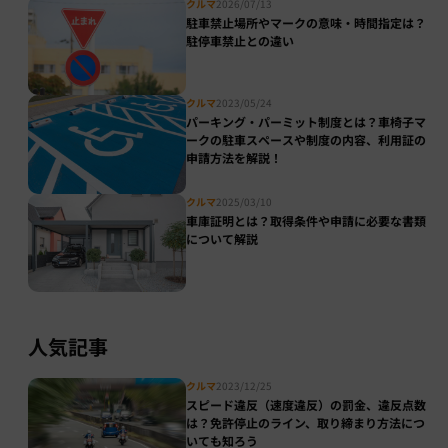
クルマ
2026/07/13
駐車禁止場所やマークの意味・時間指定は？
駐停車禁止との違い
クルマ
2023/05/24
パーキング・パーミット制度とは？車椅子マ
ークの駐車スペースや制度の内容、利用証の
申請方法を解説！
クルマ
2025/03/10
車庫証明とは？取得条件や申請に必要な書類
について解説
人気記事
クルマ
2023/12/25
スピード違反（速度違反）の罰金、違反点数
は？免許停止のライン、取り締まり方法につ
いても知ろう