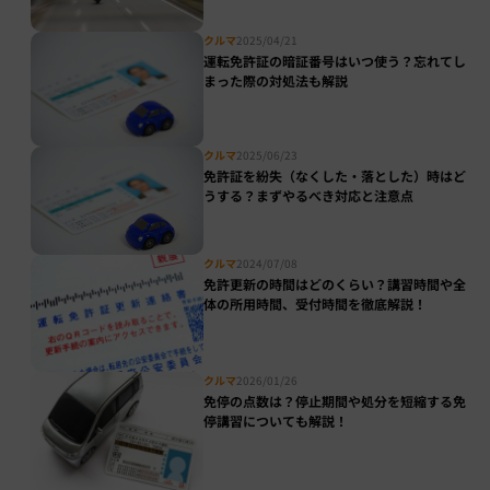
クルマ
2025/04/21
運転免許証の暗証番号はいつ使う？忘れてし
まった際の対処法も解説
クルマ
2025/06/23
免許証を紛失（なくした・落とした）時はど
うする？まずやるべき対応と注意点
クルマ
2024/07/08
免許更新の時間はどのくらい？講習時間や全
体の所用時間、受付時間を徹底解説！
クルマ
2026/01/26
免停の点数は？停止期間や処分を短縮する免
停講習についても解説！