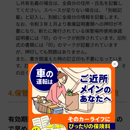
し共有名義の場合は、全員分の住所・氏名を記載し
てください。スペースが足りない場合は、「別紙記
載」と記入し、別紙に全員分の情報を記載します。
なお、令和３年１月より車庫証明書類への押印が不
要になり、新たに発行されている保管場所使用承諾
証明書には「印」のマークが削除されています。旧形
式の書類には「印」のマークが記載されています
が、押印しても問題はありません。
また、書き間違えた時の訂正印も不要になっていま
す。訂正する場合には、該当文字に二重線を引き、そ
の近くに正しい内容を記載しましょう。
4.保管場所使用承諾証明書の注意点
有効期限が設けられていることもあるの
で早めに提出する