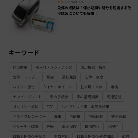
クルマ
2026/01/26
免停の点数は？停止期間や処分を短縮する免
停講習についても解説！
キーワード
軽自動車
手入れ・メンテナンス
周辺機器・機能
故障・トラブル
税金
運転免許
法律・制度
バイク・原付
タイヤ・ホイール
駐車場・車庫
車検
ナンバープレート
車の手続き
車の基礎知識
高速道路
ガソリン・燃料
ETC
ハイブリッド車・電気自動車
ドライブレコーダー
洗車
自転車
自動運転
安全運転
リサーチ・調査
等級
車両保険
補償内容
保険料
自動車保険の手続き
事故対応
自動車保険の基礎知識
節約