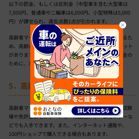
以下の罰金、もしくは反則金（中型車を含む大型車は
7,000円、普通車や二輪車は6,000円、小型特殊は5,000
円）が課せられ、違反点数1点が引かれます。
高齢者マークをつけていると、周りの車が配慮をするた
め、高齢者ご自身も運転がしやすくなるというメリット
があります。70歳を超えている場合は、ご自身の安全の
ために、高齢者マークをつけるようにしましょう。
5．高齢者マークの入手方法
高齢者マークの入手方法はとても簡単で、運転免許試験
場や免許更新センター、カー用品店、ホームセンターな
どでも入手できます。また、インターネット通販や、
100円ショップで購入できる場合もあります。