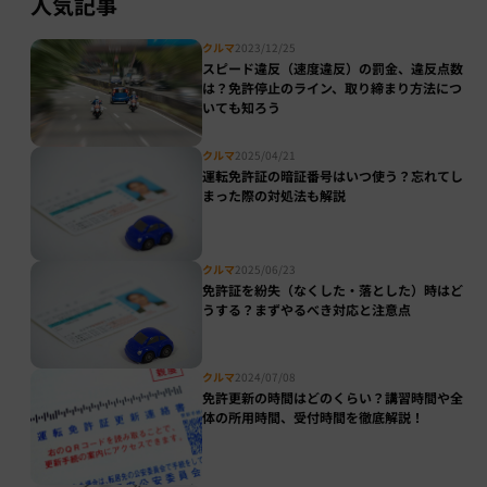
人気記事
クルマ
2023/12/25
スピード違反（速度違反）の罰金、違反点数
は？免許停止のライン、取り締まり方法につ
いても知ろう
クルマ
2025/04/21
運転免許証の暗証番号はいつ使う？忘れてし
まった際の対処法も解説
クルマ
2025/06/23
免許証を紛失（なくした・落とした）時はど
うする？まずやるべき対応と注意点
クルマ
2024/07/08
免許更新の時間はどのくらい？講習時間や全
体の所用時間、受付時間を徹底解説！