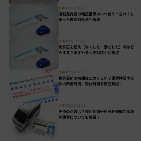
クルマ
2025/04/21
運転免許証の暗証番号はいつ使う？忘れてし
まった際の対処法も解説
クルマ
2025/06/23
免許証を紛失（なくした・落とした）時はど
うする？まずやるべき対応と注意点
クルマ
2024/07/08
免許更新の時間はどのくらい？講習時間や全
体の所用時間、受付時間を徹底解説！
クルマ
2026/01/26
免停の点数は？停止期間や処分を短縮する免
停講習についても解説！