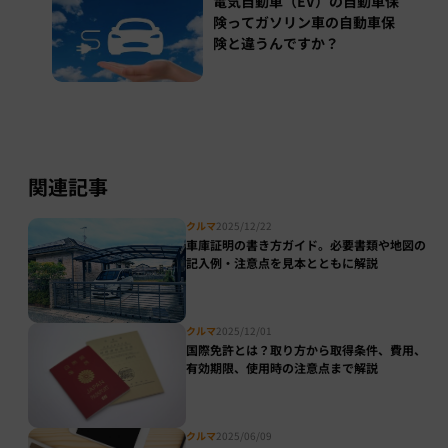
電気自動車（EV）の自動車保
険ってガソリン車の自動車保
険と違うんですか？
関連記事
クルマ
2025/12/22
車庫証明の書き方ガイド。必要書類や地図の
記入例・注意点を見本とともに解説
クルマ
2025/12/01
国際免許とは？取り方から取得条件、費用、
有効期限、使用時の注意点まで解説
クルマ
2025/06/09