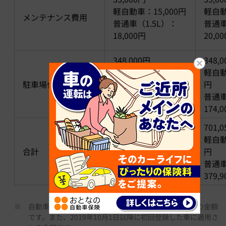
軽自動車：15,000円
軽自動
メンテナンス費用
普通車（1.5L）：
普通車
18,000円
20,0
348,000円
348,
軽自動車：174,000
軽自動
駐車場代
円
円
普通車（1.5L）：
普通車
174,000円
174,
678,550円
701,
軽自動車：321,150
軽自動
合計
円
円
普通車（1.5L）：
普通車
357,400円
379,
※
自動車税種別割・軽自動車税種別割は2023年1月時点の金額
です。また、2019年10月1日以降に初回登録した車に適用さ