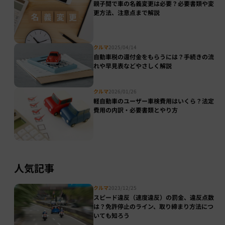
親子間で車の名義変更は必要？必要書類や変
更方法、注意点まで解説
クルマ
2025/04/14
自動車税の還付金をもらうには？手続きの流
れや早見表などやさしく解説
クルマ
2026/01/26
軽自動車のユーザー車検費用はいくら？法定
費用の内訳・必要書類とやり方
人気記事
クルマ
2023/12/25
スピード違反（速度違反）の罰金、違反点数
は？免許停止のライン、取り締まり方法につ
いても知ろう