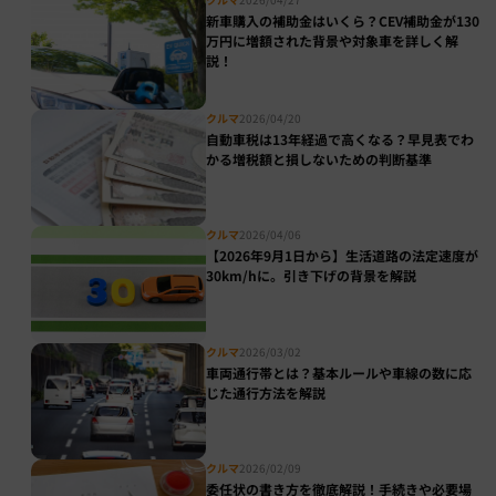
新車購入の補助金はいくら？CEV補助金が130
万円に増額された背景や対象車を詳しく解
説！
クルマ
2026/04/20
自動車税は13年経過で高くなる？早見表でわ
かる増税額と損しないための判断基準
クルマ
2026/04/06
【2026年9月1日から】生活道路の法定速度が
30km/hに。引き下げの背景を解説
クルマ
2026/03/02
車両通行帯とは？基本ルールや車線の数に応
じた通行方法を解説
クルマ
2026/02/09
委任状の書き方を徹底解説！手続きや必要場