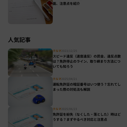
面、注意点を紹介
人気記事
クルマ
2023/12/25
スピード違反（速度違反）の罰金、違反点数
は？免許停止のライン、取り締まり方法につ
いても知ろう
クルマ
2025/04/21
運転免許証の暗証番号はいつ使う？忘れてし
まった際の対処法も解説
クルマ
2025/06/23
免許証を紛失（なくした・落とした）時はど
うする？まずやるべき対応と注意点