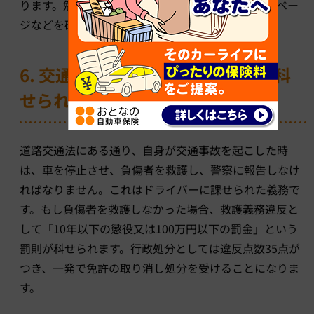
ります。勉強したい方は、お近くの消防署のホームペー
ジなどを確認のうえ問い合わせてみましょう。
6. 交通事故で救護を怠ると罰則が科
せられる可能性も
道路交通法にある通り、自身が交通事故を起こした時
は、車を停止させ、負傷者を救護し、警察に報告しなけ
ればなりません。これはドライバーに課せられた義務で
す。もし負傷者を救護しなかった場合、救護義務違反と
して「10年以下の懲役又は100万円以下の罰金」という
罰則が科せられます。行政処分としては違反点数35点が
つき、一発で免許の取り消し処分を受けることになりま
す。