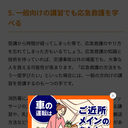
5. 一般向けの講習でも応急救護を学
べる
受講から時間が経ってしまった等で、応急救護のやり方
を忘れてしまった方もいるでしょう。応急救護の知識と
技術を持っていれば、交通事故以外の場面でも、大事な
人を救える可能性が高まります。「応急救護の方法をも
う一度学びたい」といった場合には、一般の方向けの講
習を受講するのも一つの手です。
消防署によっては、心肺蘇生やAEDの使い方、心臓マッ
サージの方法など、教習所の応急救護教習に相当する講
習や、乳児・小児に対して行う心肺蘇生・傷病者の搬送
方法などを学べる上級救命講習を実施していることがあ