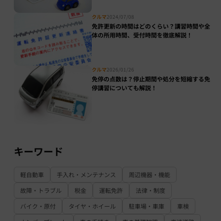
クルマ
2024/07/08
免許更新の時間はどのくらい？講習時間や全
体の所用時間、受付時間を徹底解説！
クルマ
2026/01/26
免停の点数は？停止期間や処分を短縮する免
停講習についても解説！
キーワード
軽自動車
手入れ・メンテナンス
周辺機器・機能
故障・トラブル
税金
運転免許
法律・制度
バイク・原付
タイヤ・ホイール
駐車場・車庫
車検