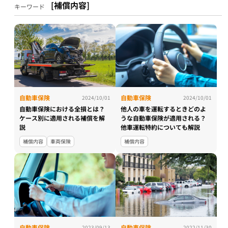
[補償内容]
キーワード
自動車保険
自動車保険
2024/10/01
2024/10/01
自動車保険における全損とは？
他人の車を運転するときどのよ
ケース別に適用される補償を解
うな自動車保険が適用される？
説
他車運転特約についても解説
補償内容
車両保険
補償内容
自動車保険
自動車保険
2023/09/13
2022/11/30