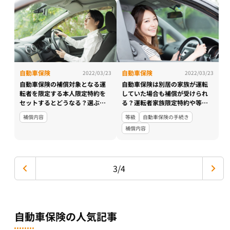
自動車保険
自動車保険
2022/03/23
2022/03/23
自動車保険の補償対象となる運
自動車保険は別居の家族が運転
転者を限定する本人限定特約を
していた場合も補償が受けられ
セットするとどうなる？選ぶ前
る？運転者家族限定特約や等級
に知っておきたいポイント
の引き継ぎについて徹底解説
補償内容
等級
自動車保険の手続き
補償内容
3/4
自動車保険の人気記事