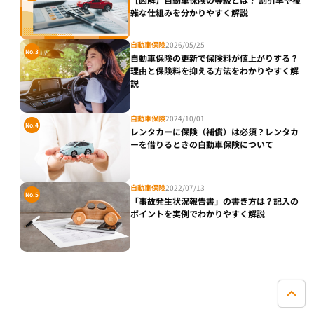
雑な仕組みを分かりやすく解説
自動車保険
2026/05/25
No.3
自動車保険の更新で保険料が値上がりする？
理由と保険料を抑える方法をわかりやすく解
説
自動車保険
2024/10/01
No.4
レンタカーに保険（補償）は必須？レンタカ
ーを借りるときの自動車保険について
自動車保険
2022/07/13
No.5
「事故発生状況報告書」の書き方は？記入の
ポイントを実例でわかりやすく解説