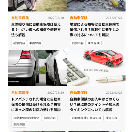
自動車保険
自動車保険
2022/08/10
2022/07/27
車の擦り傷に自動車保険は使え
地震による損害は自動車保険で
る？小さい傷への補償や修理方
補償される？運転中に発生した
法も解説
際の対応についても解説
補償内容
車両保険
補償内容
車両保険
自動車保険
自動車保険
2022/04/20
2022/03/23
ドアパンチされた場合に自動車
自動車保険の加入率はどのくら
保険の補償は受けられる？被害
い？選ぶ際のポイントや加入の
にあった際の対応の流れを解説
タイミングについても解説
自動車保険の手続き
補償内容
自動車保険の基礎知識
補償内容
車両保険