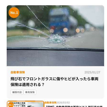
No.1
自動車保険
2025/01/27
飛び石でフロントガラスに傷やヒビが入ったら車両
保険は適用される？
補償内容
車両保険
自動車保険
2026/03/02
No.2
【図解】自動車保険の等級とは？ 割引率や複