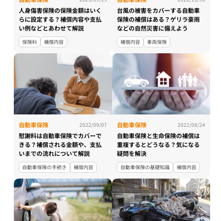
人身傷害保険の保険金額はいく
台風の被害をカバーする自動車
らに設定する？補償内容や支払
保険の補償はある？ゲリラ豪雨
い例などとあわせて解説
などの自然災害に備えよう
保険料
補償内容
補償内容
車両保険
自動車保険
自動車保険
2022/09/07
2022/08/24
慰謝料は自動車保険でカバーで
自動車保険と生命保険の補償は
きる？補償される金額や、支払
重複するとどうなる？気になる
いまでの流れについて解説
疑問を解決
自動車保険の手続き
補償内容
自動車保険の基礎知識
補償内容