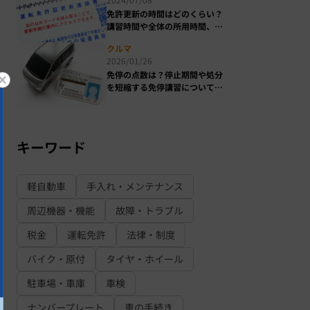
免許更新の時間はどのくらい？
講習時間や全体の所用時間、受
付時間を徹底解説！
クルマ
2026/01/26
免停の点数は？停止期間や処分
を短縮する免停講習についても
解説！
キーワード
軽自動車
手入れ・メンテナンス
周辺機器・機能
故障・トラブル
税金
運転免許
法律・制度
バイク・原付
タイヤ・ホイール
駐車場・車庫
車検
ナンバープレート
車の手続き