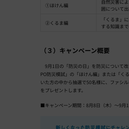
自然災害によ
①ほけん編
囲について出
「くるま」に
②くるま編
する知識まで
（３）キャンペーン概要
9月
1
日の「防災の日」を防災について改
PO
防災模試」の「ほけん編」または「く
いた方の中から抽選で
50
名様に、ファシル
をプレゼントします。
■キャンペーン期間：
8
月
8
日（木）～
9
月
1