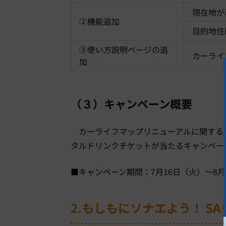
現在地が
②機能追加
目的地住
③使い方説明ページの追
カーライ
加
（３）キャンペーン概要
カーライフマップリニューアルに関する
タルドリンクチケットが当たるキャンペー
■キャンペーン期間：
7
月
16
日（火）～8月
2.
もしもにソナエよう！
SA