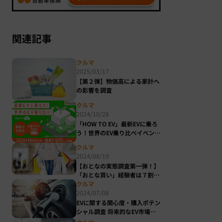
関連記事
クルマ
2025/03/17
【第２弾】物価高による家計へ
の影響を調査
クルマ
2024/10/28
「HOW TO EV」最新EVに乗ろ
う！世界のEV乗り比べイベント
開催レポート！
クルマ
2024/08/19
【おとなの実態調査第一弾！】
「おとな買い」経験者は７割
も！こんなものまでおとな買
クルマ
い！ 世間の「おとな」たちの
2024/07/08
今欲しいもの、おとな買いした
EVに関する関心度・購入ポテン
いもの徹底調査 ～憧れの人気
シャル調査 将来的なEV市場の
車種（外車・国産車）ランキン
広がりが期待できる結果に！