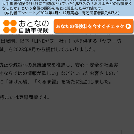
の「備え」の一つとして、『
SA
･
PO
･
PO
』において、
O
出澤剛、以下「
LINE
ヤフー社」）が提供する「ヤフー防
試」を
2023
年
8
月から提供してまいりました。
防止や減災への意識醸成を推進し、安心・安全な社会実
社ならではの情報が欲しい」などといったお客さまのご
に「ほけん編」「くるま編」を新たに追加しました。
標または登録商標です。