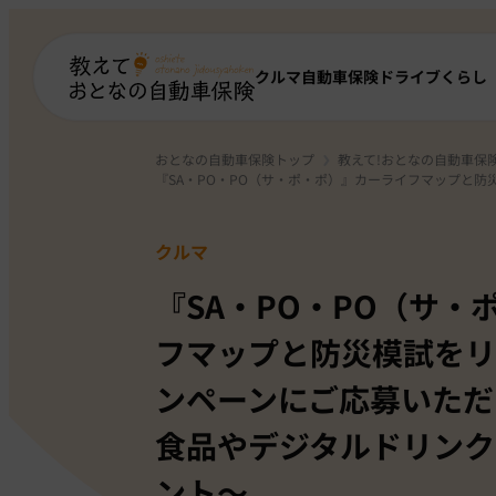
クルマ
自動車保険
ドライブ
くらし
おとなの自動車保険トップ
教えて!おとなの自動車保
『SA・PO・PO（サ・ポ・ポ）』カーライフマップと
クルマ
『SA・PO・PO（サ・
フマップと防災模試をリ
ンペーンにご応募いただ
食品やデジタルドリンク
ント～