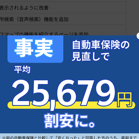
表示されるように改善
所検索（音声検索）機能を追加
フマップの機能を紹介するページを追加
アンケートに回答いただくことで、抽選で
100
名様にデジ
ンを実施中です。
30
日（金）
17
：
30
･
PO
･
PO
防災模試のリニューアル