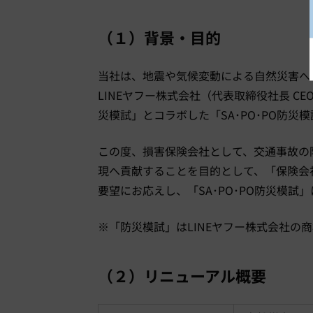
（１）背景・目的
当社は、地震や気候変動による自然災害へ
LINE
ヤフー株式会社（代表取締役社長
CE
災模試」とコラボした「
SA
･
PO
･
PO
防災模
この度、損害保険会社として、交通事故の
現へ貢献することを目的として、「保険会
要望にお応えし、「
SA
･
PO
･
PO
防災模試」
※「防災模試」は
LINE
ヤフー株式会社の商
（２）リニューアル概要