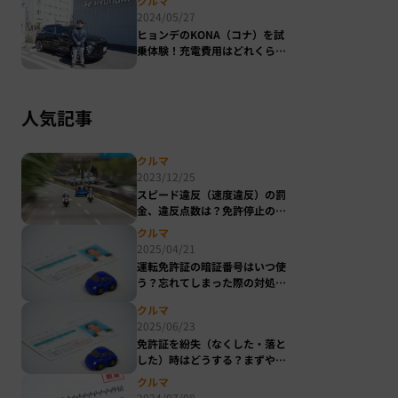
クルマ
グも～
2024/05/27
ヒョンデのKONA（コナ）を試
乗体験！充電費用はどれくらい
かかる？
人気記事
クルマ
2023/12/25
スピード違反（速度違反）の罰
金、違反点数は？免許停止のラ
イン、取り締まり方法について
クルマ
も知ろう
2025/04/21
運転免許証の暗証番号はいつ使
う？忘れてしまった際の対処法
も解説
クルマ
2025/06/23
免許証を紛失（なくした・落と
した）時はどうする？まずやる
べき対応と注意点
クルマ
2024/07/08