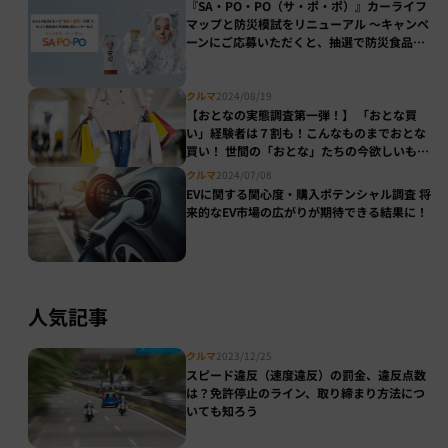
『SA・PO・PO（サ・ポ・ポ）』カーライフ
マップと防災模試をリニューアル ～キャンペ
ーンにご応募いただくと、抽選で防災食品や
デジタルドリンクチケットをプレゼント～
クルマ
2024/08/19
【おとなの実態調査第一弾！】 「おとな買
い」経験者は７割も！こんなものまでおとな
買い！ 世間の「おとな」たちの今欲しいも
の、おとな買いしたいもの徹底調査 ～憧れの
クルマ
2024/07/08
人気車種（外車・国産車）ランキングも～
EVに関する関心度・購入ポテンシャル調査 将
来的なEV市場の広がりが期待できる結果に！
人気記事
クルマ
2023/12/25
スピード違反（速度違反）の罰金、違反点数
は？免許停止のライン、取り締まり方法につ
いても知ろう