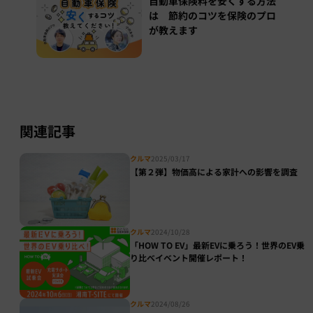
自動車保険料を安くする方法
は 節約のコツを保険のプロ
が教えます
関連記事
クルマ
2025/03/17
【第２弾】物価高による家計への影響を調査
クルマ
2024/10/28
「HOW TO EV」最新EVに乗ろう！世界のEV乗
り比べイベント開催レポート！
クルマ
2024/08/26