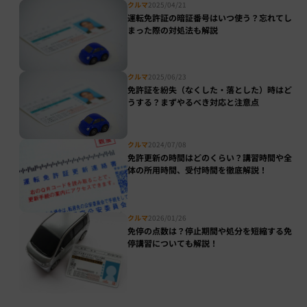
クルマ
2025/04/21
運転免許証の暗証番号はいつ使う？忘れてし
まった際の対処法も解説
クルマ
2025/06/23
免許証を紛失（なくした・落とした）時はど
うする？まずやるべき対応と注意点
クルマ
2024/07/08
免許更新の時間はどのくらい？講習時間や全
体の所用時間、受付時間を徹底解説！
クルマ
2026/01/26
免停の点数は？停止期間や処分を短縮する免
停講習についても解説！