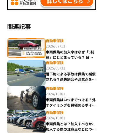
関連記事
自動車保険
2026/07/13
車両保険の加入率はなぜ「5割
弱」にとどまっている？ 日本
損害保険協会に聞く「未加入リ
自動車保険
スク」と「いる・いらない」に
2025/03/31
必要な判断基準
落下物による事故は保険で補償
される？過失割合や注意点を解
説
自動車保険
2024/10/01
車両保険はいつまでつける？外
すタイミングを見極めるポイン
トを解説
自動車保険
2024/10/01
車両保険とは？加入すべきか、
加入する際の注意点などについ