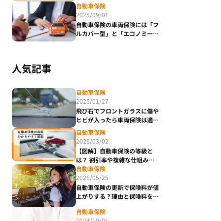
て解説
自動車保険
2025/09/01
自動車保険の車両保険には「フ
ルカバー型」と「エコノミー
型」がある！違いを徹底解説
人気記事
自動車保険
2025/01/27
飛び石でフロントガラスに傷や
ヒビが入ったら車両保険は適用
される？
自動車保険
2026/03/02
【図解】自動車保険の等級と
は？ 割引率や複雑な仕組みを
分かりやすく解説
自動車保険
2026/05/25
自動車保険の更新で保険料が値
上がりする？理由と保険料を抑
える方法をわかりやすく解説
自動車保険
2024/10/01