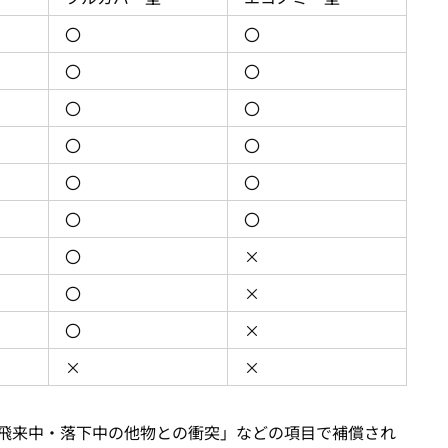
〇
〇
〇
〇
〇
〇
〇
〇
〇
〇
〇
〇
〇
×
〇
×
〇
×
×
×
飛来中・落下中の他物との衝突」などの項目で補償され