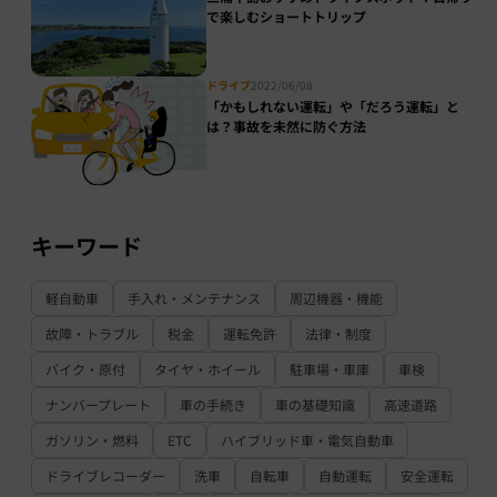
で楽しむショートトリップ
ドライブ
2022/06/08
「かもしれない運転」や「だろう運転」と
は？事故を未然に防ぐ方法
キーワード
軽自動車
手入れ・メンテナンス
周辺機器・機能
故障・トラブル
税金
運転免許
法律・制度
バイク・原付
タイヤ・ホイール
駐車場・車庫
車検
ナンバープレート
車の手続き
車の基礎知識
高速道路
ガソリン・燃料
ETC
ハイブリッド車・電気自動車
ドライブレコーダー
洗車
自転車
自動運転
安全運転