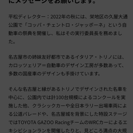
にメッセージをお願いします。
平松ディレクター：2022年の秋には、栄地区の久屋大通
公園で「コッパ・チェントロ・ジャッポーネ」という自
動車の祭典を開催し、私はその実行委員長を務めまし
た。
名古屋市の姉妹友好都市であるイタリア・トリノには、
カロッツェリア＝自動車のデザイン工房が多数あって、
多数の国産車のデザインも手掛けています。
そんな名古屋と縁があるトリノでデザインされた名車を
中心に、公園内では計100台規模によるコンクールを実
施した他、クラシックカーや全日本ラリー出場車両によ
る公道パレードや、名古屋城を背景にした特設ステージ
ではTOYOTA GAZOO RacingチームのWRCカーによるエ
キシビションランを開催したりと、見どころ満点の大規