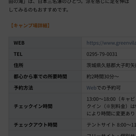
田の滝」は、日本三名瀑のひとつ。涼を感じに足を伸ば
してみるのもおすすめです。
【キャンプ場詳細】
WEB
https://www.greenvila
TEL
0295-79-0031
住所
茨城県久慈郡大子町矢
都心から車での所要時間
約
2
時間
30
分〜
予約方法
Web
での予約可
13:00〜18:00（
チェックイン時間
クイン（※別料金）は9
により時間に変更あり
チェックアウト時間
テントサイト 8:00〜1
フリーサイト・個別サ