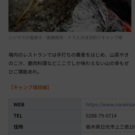
ニジマスの塩焼き／画像提供：ナラ入沢渓流釣りキャンプ場
場内のレストランでは手打ちの蕎麦をはじめ、山菜やき
のこ汁、鹿肉料理などここでしか味わえない山の幸もぜ
ひご堪能あれ。
【キャンプ場詳細】
WEB
https://www.narairisa
TEL
0288-79-0714
住所
栃木県日光市上三依109