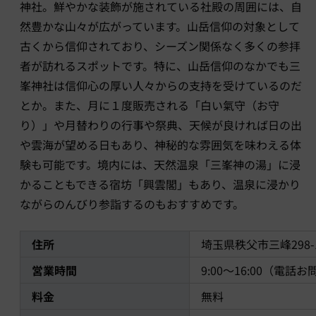
神社。鮮やかな装飾が施されている社殿の周囲には、自
然豊かな山々が広がっています。山岳信仰の対象として
古くから信仰されており、シーズン関係なく多くの参拝
者が訪れるスポットです。特に、山岳信仰のなかでも三
峯神社は信仰心の厚い人々からの支持を受けているのだ
とか。また、月に１度販売される「白い氣守（お守
り）」や月替わりの行事や祭典、天候が良ければ日の出
や雲海が望める日もあり、神秘的な雰囲気を味わえる体
験も可能です。境内には、天然温泉「三峯神の湯」に浸
かることもできる宿坊「興雲閣」もあり、温泉に浸かり
ながらのんびり参詣するのもおすすめです。
住所
埼玉県秩父市三峰298-
営業時間
9:00～16:00（電
料金
無料