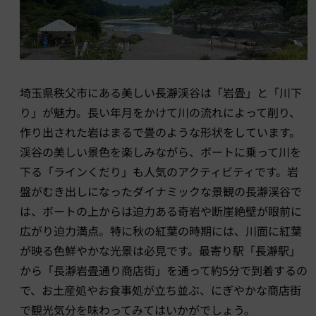
埼玉県秩父市にある美しい長瀞渓谷は「岩畳」と「川下
り」が魅力。長い年月をかけて川の流れによって削り、
作り出された岩はまるで畳のような形状をしています。
渓谷の美しい景色を楽しみながら、ボートに乗って川を
下る「ラインくだり」も人気のアクティビティです。岩
盤がむき出しになったダイナミックな景観の長瀞渓谷で
は、ボートの上からは迫力ある奇岩や断崖絶壁が眼前に
広がり迫力満点。特に秋の紅葉の時期には、川面に紅葉
が映る色鮮やかな光景は必見です。最寄り駅「長瀞駅」
から「長瀞岩畳通り商店街」を通って約5分で到着するの
で、お土産処やお食事処が立ち並ぶ、にぎやかな商店街
で観光気分を味わってみてはいかがでしょう。