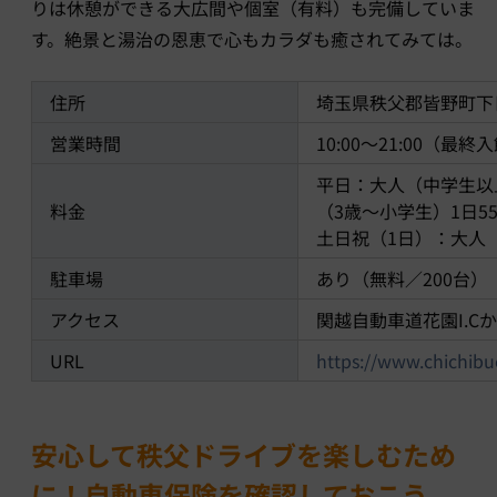
りは休憩ができる大広間や個室（有料）も完備していま
す。絶景と湯治の恩恵で心もカラダも癒されてみては。
住所
埼玉県秩父郡皆野町下日
営業時間
10:00～21:00（最終入
平日：大人（中学生以上
料金
（3歳～小学生）1日55
土日祝（1日）：大人（
駐車場
あり（無料／200台）
アクセス
関越自動車道花園I.C
URL
https://www.chichibu
安心して秩父ドライブを楽しむため
に！自動車保険を確認しておこう