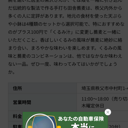
だ伝統的な製法で作る手打ち田舎蕎麦は、秩父内外から
多くの人に定評があります。地元の食材を使った天ぷら
や小鉢は4種類のセットから選択可能で、特におすすめな
のがプラス100円で「くるみ汁」に変更し蕎麦と一緒に
いただくこと。香ばしいくるみの風味が蕎麦に絶妙に絡
まり合い、まろやかな味わいを楽しめます。くるみの風
味と蕎麦のコンビネーションは、他ではなかなか味わえ
ない一品。ぜひ一度、味わってみてはいかがでしょう
か。
住所
埼玉県秩父市中村町1-4
11:00～18:00（売
営業時間
木曜定休日
料金
2,860円～
駐車場
あり（無料／20台）