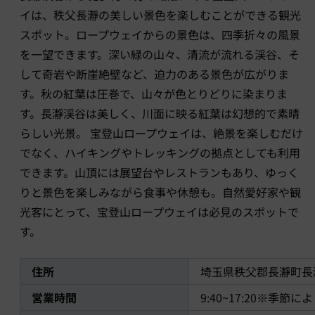
イは、秩父長瀞の美しい景色を楽しむことができる観光
スポット。ロープウェイからの景色は、四季折々の風景
を一望できます。深い緑の山々、清流が流れる渓谷、そ
して奇岩や断崖絶壁など、迫力のある景色が広がりま
す。秋の紅葉は圧巻で、山々が色とりどりに染まりま
す。長瀞渓谷は美しく、川面に映る紅葉は幻想的で素晴
らしい光景。 宝登山ロープウェイは、絶景を楽しむだけ
でなく、ハイキングやトレッキングの拠点としても利用
できます。山頂には展望台やレストランもあり、ゆっく
りと景色を楽しみながら食事や休憩も。自然愛好家や観
光客にとって、宝登山ロープウェイは必見のスポットで
す。
住所
埼玉県秩父郡長瀞町長瀞1
営業時間
9:40~17:20※季節