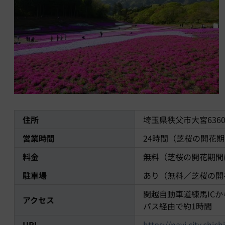
住所
埼玉県秩父市大宮636
営業時間
24時間（芝桜の開花期間は
料金
無料（芝桜の開花期間
駐車場
あり（無料／芝桜の開花
関越自動車道練馬ICか
アクセス
パス経由で約1時間
URL
https://navi.city.chic