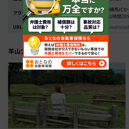
関越自動車道練馬ICか
アクセス
パス経由で約1時間20
URL
https://www.waheisob
羊山公園で秩父市街地を一望！