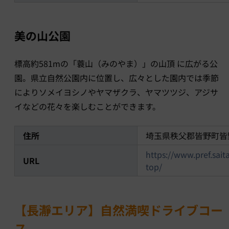
美の山公園
標高約581mの「蓑山（みのやま）」の山頂 に広がる公
園。県立自然公園内に位置し、広々とした園内では季節
によりソメイヨシノやヤマザクラ、ヤマツツジ、アジサ
イなどの花々を楽しむことができます。
住所
埼玉県秩父郡皆野町皆
https://www.pref.sa
URL
top/
【長瀞エリア】自然満喫ドライブコー
ス