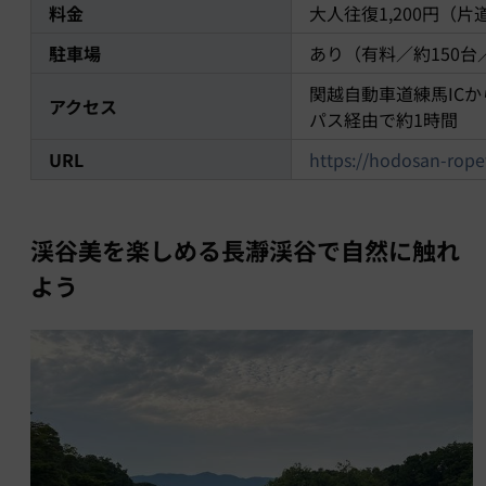
料金
大人往復1,200円（片
駐車場
あり（有料／約150
関越自動車道練馬ICか
アクセス
パス経由で約1時間
URL
https://hodosan-rope
渓谷美を楽しめる長瀞渓谷で自然に触れ
よう