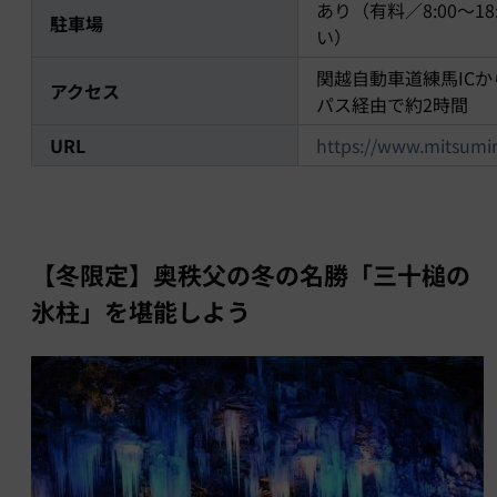
あり（有料／8:00～
駐車場
い）
関越自動車道練馬ICか
アクセス
パス経由で約2時間
URL
https://www.mitsumine
【冬限定】奥秩父の冬の名勝「三十槌の
氷柱」を堪能しよう