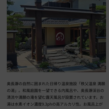
奥長瀞の自然に囲まれた日帰り温泉施設「秩父温泉 満願
の湯」。和風庭園を一望できる内風呂や、奥長瀞渓谷の
清流や満願の滝を望む露天風呂が設置されています。お
湯は水素イオン濃度9.3phの高アルカリ性。お風呂上が