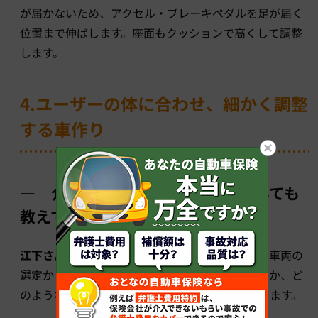
が届かないため、アクセル・ブレーキペダルを足が届く
位置まで伸ばします。座面もクッションで高くして調整
します。
4.ユーザーの体に合わせ、細かく調整
する車作り
― 介護福祉車両を作る流れについても
教えてください。
江下さん：
ユーザーさんの体の状態を考慮して、車両の
選定から関わり、どこにどのような部品をつけるか、ど
のような作り方をするのかを説明させていただきます。