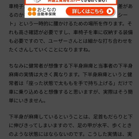
車椅子から車に乗り移るために、何センチの高低差があ
るのかを確認し、必要に応じて「サイドサポートシー
ト」という一時的に腰かけるための場所を作ります。そ
れも高さ確認が必要ですし、車椅子を車に収納する装備
も必要ですので、ユーザーさんとは細かな打ち合わせを
たくさんしていくことになりますね。
ちなみに健常者が想像する下半身麻痺と当事者の下半身
麻痺の実情は大きく異なります。下半身麻痺というと健
常者は「座った状態で太ももを手で持ち上げる」だけで
車に乗り込めると想像すると思いますが、実際はそう簡
単にいきません。
下半身が麻痺しているということは、足首もだらりと下
に伸びきってしまいますので、足の甲が水平、歩くとき
のような状態にはならないのです。こうした実情は、実