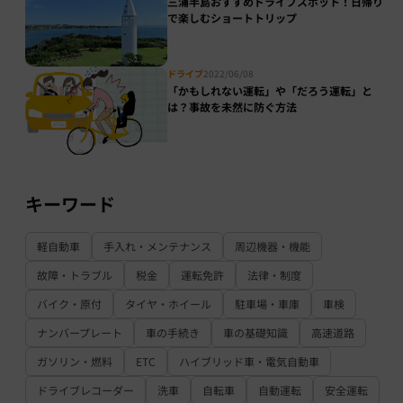
三浦半島おすすめドライブスポット！日帰り
で楽しむショートトリップ
ドライブ
2022/06/08
「かもしれない運転」や「だろう運転」と
は？事故を未然に防ぐ方法
キーワード
軽自動車
手入れ・メンテナンス
周辺機器・機能
故障・トラブル
税金
運転免許
法律・制度
バイク・原付
タイヤ・ホイール
駐車場・車庫
車検
ナンバープレート
車の手続き
車の基礎知識
高速道路
ガソリン・燃料
ETC
ハイブリッド車・電気自動車
ドライブレコーダー
洗車
自転車
自動運転
安全運転