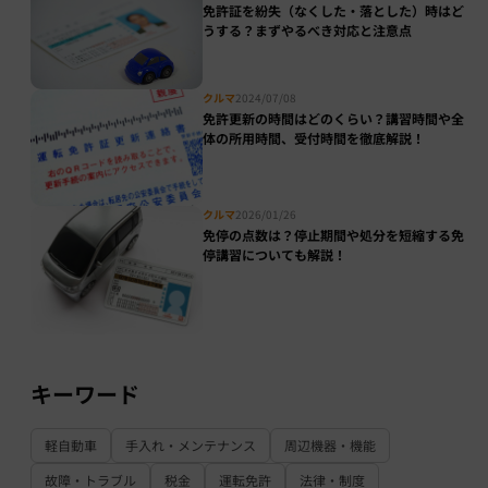
免許証を紛失（なくした・落とした）時はど
うする？まずやるべき対応と注意点
クルマ
2024/07/08
免許更新の時間はどのくらい？講習時間や全
体の所用時間、受付時間を徹底解説！
クルマ
2026/01/26
免停の点数は？停止期間や処分を短縮する免
停講習についても解説！
キーワード
軽自動車
手入れ・メンテナンス
周辺機器・機能
故障・トラブル
税金
運転免許
法律・制度