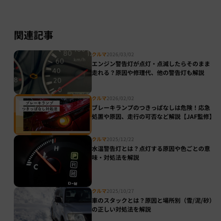
関連記事
クルマ
2026/03/02
エンジン警告灯が点灯・点滅したらそのまま
走れる？原因や修理代、他の警告灯も解説
クルマ
2026/02/02
ブレーキランプのつきっぱなしは危険！応急
処置や原因、走行の可否など解説【JAF監修】
クルマ
2025/12/22
水温警告灯とは？点灯する原因や色ごとの意
味・対処法を解説
クルマ
2025/10/27
車のスタックとは？原因と場所別（雪/泥/砂）
の正しい対処法を解説