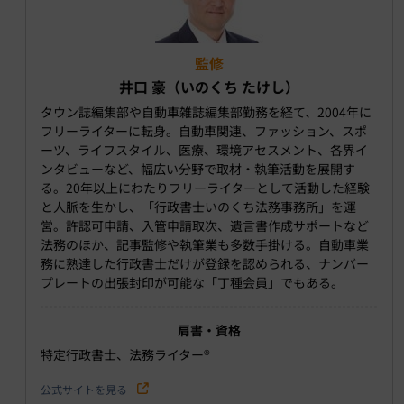
監修
井口 豪（いのくち たけし）
タウン誌編集部や自動車雑誌編集部勤務を経て、2004年に
フリーライターに転身。自動車関連、ファッション、スポ
ーツ、ライフスタイル、医療、環境アセスメント、各界イ
ンタビューなど、幅広い分野で取材・執筆活動を展開す
る。20年以上にわたりフリーライターとして活動した経験
と人脈を生かし、「行政書士いのくち法務事務所」を運
営。許認可申請、入管申請取次、遺言書作成サポートなど
法務のほか、記事監修や執筆業も多数手掛ける。自動車業
務に熟達した行政書士だけが登録を認められる、ナンバー
プレートの出張封印が可能な「丁種会員」でもある。
肩書・資格
特定行政書士、法務ライター®︎
公式サイトを見る