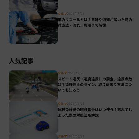
クルマ
2025/08/25
車のリコールとは？意味や通知が届いた時の
対応法・流れ、費用まで解説
人気記事
クルマ
2023/12/25
スピード違反（速度違反）の罰金、違反点数
は？免許停止のライン、取り締まり方法につ
いても知ろう
クルマ
2025/04/21
運転免許証の暗証番号はいつ使う？忘れてし
まった際の対処法も解説
クルマ
2025/06/23