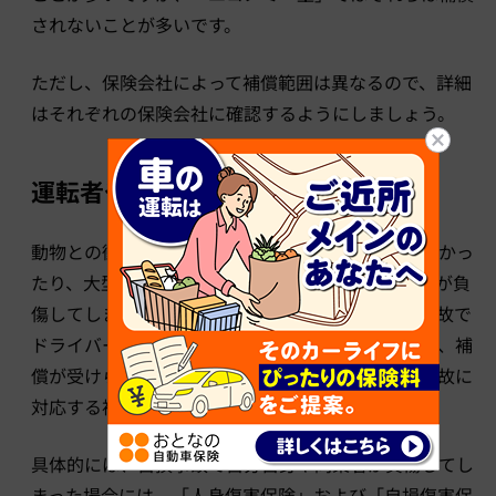
されないことが多いです。
ただし、保険会社によって補償範囲は異なるので、詳細
はそれぞれの保険会社に確認するようにしましょう。
運転者や同乗者が負傷した場合
動物との衝突を避けようとしてガードレールにぶつかっ
たり、大型動物との衝突によって車に乗っている人が負
傷してしまうこともあります。野生動物との衝突事故で
ドライバーである自分自身や同乗者が負傷した場合、補
償が受けられるかは加入中の自動車保険の「自損事故に
対応する補償」の有無で決まります。
具体的には、自損事故で自分自身や同乗者が負傷してし
まった場合には、「人身傷害保険」および「自損傷害保