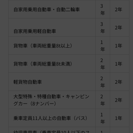
3
自家用乗用自動車・自動二輪車
2年
年
3
2年
自家用乗用軽自動車
年
1
貨物車（車両総重量8t以上）
1年
年
2
貨物車（車両総重量8t未満）
1年
年
2
軽貨物自動車
2年
年
大型特殊・特種自動車・キャンピン
2
2年
グカー（8ナンバー）
年
1
乗車定員11人以上の自動車（バス）
1年
年
幼児専用車（乗車定員10人以下のス
1