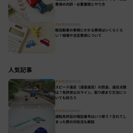
費用の内訳・必要書類とやり方
クルマ
2024/10/01
軽自動車の車検にかかる費用はいくらくら
い？相場や法定費用について
人気記事
クルマ
2023/12/25
スピード違反（速度違反）の罰金、違反点数
は？免許停止のライン、取り締まり方法につ
いても知ろう
クルマ
2025/04/21
運転免許証の暗証番号はいつ使う？忘れてし
まった際の対処法も解説