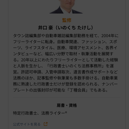
監修
井口 豪（いのくち たけし）
タウン誌編集部や自動車雑誌編集部勤務を経て、2004年に
フリーライターに転身。自動車関連、ファッション、スポ
ーツ、ライフスタイル、医療、環境アセスメント、各界イ
ンタビューなど、幅広い分野で取材・執筆活動を展開す
る。20年以上にわたりフリーライターとして活動した経験
と人脈を生かし、「行政書士いのくち法務事務所」を運
営。許認可申請、入管申請取次、遺言書作成サポートなど
法務のほか、記事監修や執筆業も多数手掛ける。自動車業
務に熟達した行政書士だけが登録を認められる、ナンバー
プレートの出張封印が可能な「丁種会員」でもある。
肩書・資格
特定行政書士、法務ライター®︎
公式サイトを見る