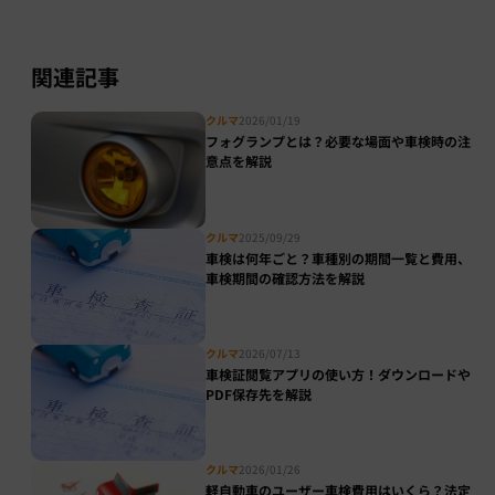
関連記事
クルマ
2026/01/19
フォグランプとは？必要な場面や車検時の注
意点を解説
クルマ
2025/09/29
車検は何年ごと？車種別の期間一覧と費用、
車検期間の確認方法を解説
クルマ
2026/07/13
車検証閲覧アプリの使い方！ダウンロードや
PDF保存先を解説
クルマ
2026/01/26
軽自動車のユーザー車検費用はいくら？法定