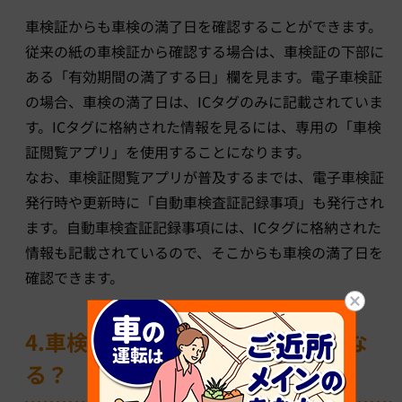
車検証からも車検の満了日を確認することができます。
従来の紙の車検証から確認する場合は、車検証の下部に
ある「有効期間の満了する日」欄を見ます。電子車検証
の場合、車検の満了日は、ICタグのみに記載されていま
す。ICタグに格納された情報を見るには、専用の「車検
証閲覧アプリ」を使用することになります。
なお、車検証閲覧アプリが普及するまでは、電子車検証
発行時や更新時に「自動車検査証記録事項」も発行され
ます。自動車検査証記録事項には、ICタグに格納された
情報も記載されているので、そこからも車検の満了日を
確認できます。
4.車検の有効期間が過ぎたらどうな
る？