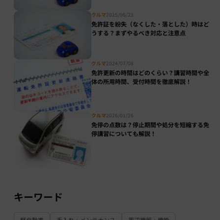
クルマ
2025/06/23
免許証を紛失（なくした・落とした）時はど
うする？まずやるべき対応と注意点
クルマ
2024/07/08
免許更新の時間はどのくらい？講習時間や全
体の所用時間、受付時間を徹底解説！
クルマ
2026/01/26
免停の点数は？停止期間や処分を短縮する免
停講習についても解説！
キーワード
軽自動車
手入れ・メンテナンス
周辺機器・機能