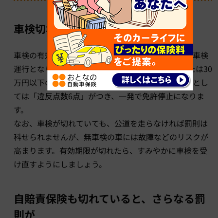
車検切れで公道を走るのは法律違反
車検の有効期間が切れた状態で公道を走るのは、無車検
運行となり、法律違反です。「6ヶ月以下の懲役または30
万円以下の罰金」という罰則が科せられ、行政処分とし
ては「違反点数6点」がつき、一発で免許停止になりま
す。
なお、車検が切れていても、公道を走らなければ罰則は
科せられませんが、無車検の車には故障などのリスクが
高まります。有効期限が切れたら、すみやかに車検を受
け直すようにしましょう。
自賠責保険も切れていると、さらなる罰
則が