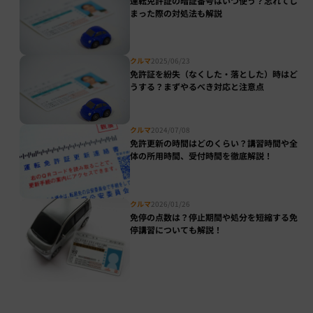
運転免許証の暗証番号はいつ使う？忘れてし
まった際の対処法も解説
クルマ
2025/06/23
免許証を紛失（なくした・落とした）時はど
うする？まずやるべき対応と注意点
クルマ
2024/07/08
免許更新の時間はどのくらい？講習時間や全
体の所用時間、受付時間を徹底解説！
クルマ
2026/01/26
免停の点数は？停止期間や処分を短縮する免
停講習についても解説！