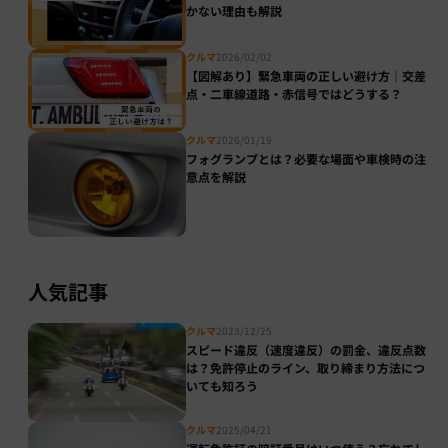
かない理由も解説
クルマ
2026/02/02
【図解あり】緊急車両の正しい避け方｜交差
点・二車線道路・赤信号ではどうする？
クルマ
2026/01/19
フォグランプとは？必要な場面や車検時の注
意点を解説
人気記事
クルマ
2023/12/25
スピード違反（速度違反）の罰金、違反点数
は？免許停止のライン、取り締まり方法につ
いても知ろう
クルマ
2025/04/21