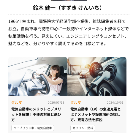
鈴木 健一（すずき けんいち）
1966年生まれ。國學院大学経済学部卒業後、雑誌編集者を経て
独立。自動車専門誌を中心に一般誌やインターネット媒体などで
執筆活動を行う。見えにくい、エンジニアリングやコンセプト、
魅力などを、分かりやすく説明するのを目標とする。
クルマ
クルマ
2026/07/13
2024/10/01
電気自動車のメリットとデメリ
電気自動車（EV）の急速充電と
ットを解説！不便の対策と選び
は？メリットや設置場所の探し
方
方、充電方法を解説
ハイブリッド車・電気自動車
ガソリン・燃料