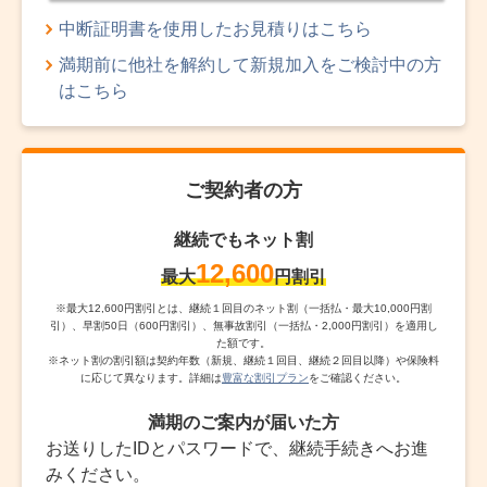
中断証明書を使用したお見積りはこちら
満期前に他社を解約して新規加入をご検討中の方
はこちら
ご契約者の方
継続でもネット割
12,600
最大
円割引
※
最大12,600円割引とは、継続１回目のネット割（一括払・最大10,000円割
引）、早割50日（600円割引）、無事故割引（一括払・2,000円割引）を適用し
た額です。
※
ネット割の割引額は契約年数（新規、継続１回目、継続２回目以降）や保険料
に応じて異なります。詳細は
豊富な割引プラン
をご確認ください。
満期のご案内が届いた方
お送りしたIDとパスワードで、継続手続きへお進
みください。