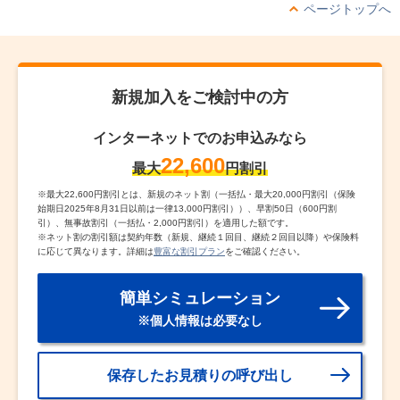
ページトップへ
新規加入をご検討中の方
インターネットでのお申込みなら
22,600
最大
円割引
※
最大22,600円割引とは、新規のネット割（一括払・最大20,000円割引（保険
始期日2025年8月31日以前は一律13,000円割引））、早割50日（600円割
引）、無事故割引（一括払・2,000円割引）を適用した額です。
※
ネット割の割引額は契約年数（新規、継続１回目、継続２回目以降）や保険料
に応じて異なります。詳細は
豊富な割引プラン
をご確認ください。
簡単シミュレーション
※個人情報は必要なし
保存したお見積りの呼び出し