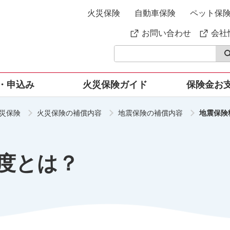
火災保険
自動車保険
ペット保
お問い合わせ
会社
・申込み
火災保険ガイド
保険金お
災保険
火災保険の補償内容
地震保険の補償内容
地震保険
と知りたい火災保
家財の補償内容
詳しい保険料シミュレーション
安心の事故・トラブルサ
ご契約例（一戸建
ト
家財の簡易評価額・保険料シ
お申込み可能な条件
ご契約例（マンショ
ミュレーション
LINEを使ってより簡単
制度とは？
がるじぶんでえらべる火
じぶんでえらべる火災保険の
険
特長
SA・PO・PO
るよくあるご質問
水まわり・カギのトラブ
ポートのご案内