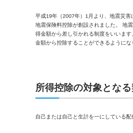
水災（台風・暴風雨等による
洪水・高潮・土砂崩れ・落石
平成19年（2007年）1月より、地震
等）
地震保険料控除が創設されました。 地
諸費用
得金額から差し引かれる制度をいいます
類焼損害
金額から控除することができるようにな
個人賠償責任
高額な貴金属、美術品等の補
償
所得控除の対象となる
自己または自己と生計を一にしている配