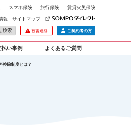
険
スマホ保険
旅行保険
賃貸火災保険
情報
サイトマップ
検索
被害連絡
ご契約者の方
支払い事例
よくあるご質問
料控除制度とは？
ポー
ての場合）
補償えらびのポイント
みんなはどんな補償をえらん
ンの場合)
につな
でいるの？ 補償ランキング
災保
どんなときに支払われるの？
保険金お支払い件数ランキン
グ
ルサ
みんなはどうやって支払って
いるの？ 保険料の払込方法ラ