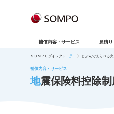
メインコンテンツへスキップする
補償内容・サービス
見積り
ＳＯＭＰＯダイレクト
じぶんでえらべる火
火災保険の補償内容
見積り・申込みの流れ
火災保険の基礎知識
よくあるご質問
もっ
険
補償内容・サービス
火災、落雷、破裂、爆発
申込資料サンプル
「火災保険」とは
火災保険に関するよくあるご質問
地震保険料控除
地震保険
お電話でのお申込み手続きにつ
「建物」「家財」とは
地震保険に関するよくあるご質問
いて
風災、雹災、雪災
保険料の算出方法
自然災害に関するよくあるご質問
保険期間・保険料のお支払い方
水濡れ、物体の落下・飛来、
保険金に関するよくあるご質問
法
騒擾（じょう）等
お見積り、お申し込みやご契約に関す
盗難被害