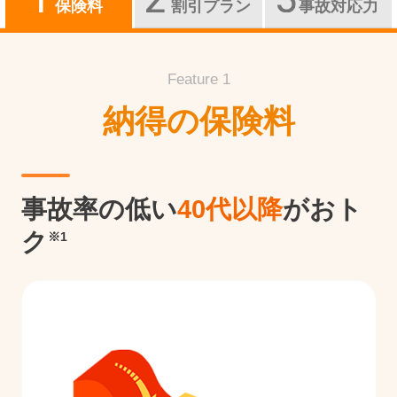
保険料
割引プラン
事故対応力
Feature 1
納得の保険料
事故率の低い
40代以降
がおト
ク
※1