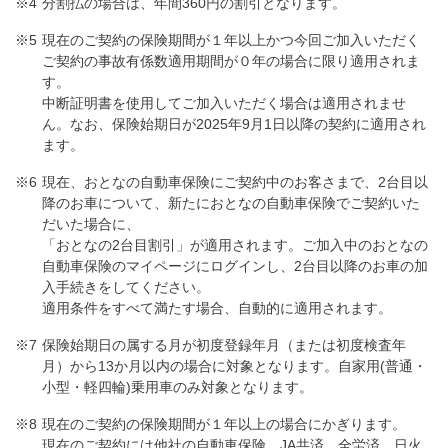
分割払の場合は、年間360円の割引となります。
現在のご契約の保険期間が１年以上かつ今回ご加入いただく
ご契約の事故有係数適用期間が０年の場合に限り適用されま
す。
中断証明書を使用してご加入いただく場合は適用されませ
ん。なお、保険始期日が2025年9月1日以降の契約に適用され
ます。
現在、おとなの自動車保険にご契約中のお客さまで、2台目以
降のお車について、新たにおとなの自動車保険でご契約いた
だいた場合に、
「おとなの2台目割引」が適用されます。ご加入中のおとなの
自動車保険のマイページにログインし、2台目以降のお車の加
入手続きをしてください。
適用条件をすべて満たす場合、自動的に適用されます。
保険始期日の属する月が初度登録年月（または初度検査年
月）から13か月以内の場合に対象となります。自家用(普通・
小型・軽四輪)乗用車のみ対象となります。
現在のご契約の保険期間が１年以上の場合にかぎります。
現在のご契約には他社の自動車保険、JA共済、全労済、日火