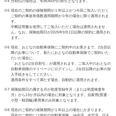
分割払の場合は、年間360円の割引となります。
現在のご契約の保険期間が１年以上かつ今回ご加入いただく
ご契約の事故有係数適用期間が０年の場合に限り適用されま
す。
中断証明書を使用してご加入いただく場合は適用されませ
ん。なお、保険始期日が2025年9月1日以降の契約に適用され
ます。
現在、おとなの自動車保険にご契約中のお客さまで、2台目以
降のお車について、新たにおとなの自動車保険でご契約いた
だいた場合に、
「おとなの2台目割引」が適用されます。ご加入中のおとなの
自動車保険のマイページにログインし、2台目以降のお車の加
入手続きをしてください。
適用条件をすべて満たす場合、自動的に適用されます。
保険始期日の属する月が初度登録年月（または初度検査年
月）から13か月以内の場合に対象となります。自家用(普通・
小型・軽四輪)乗用車のみ対象となります。
現在のご契約の保険期間が１年以上の場合にかぎります。
現在のご契約には他社の自動車保険、JA共済、全労済、日火