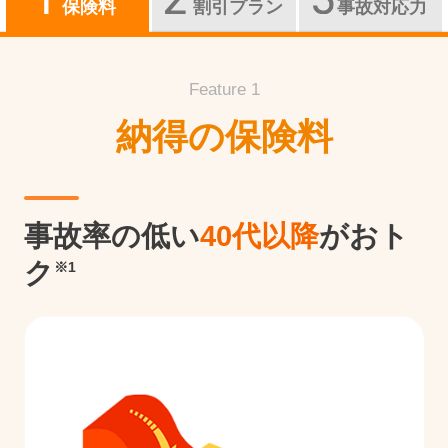
保険料
割引プラン
事故対応力
Feature 1
納得の保険料
事故率の低い
40代以降
がおト
ク
※1