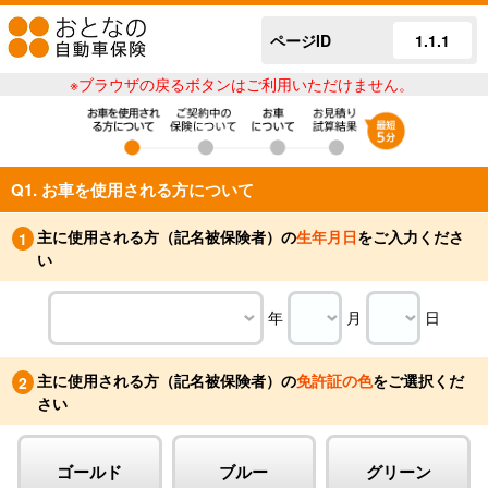
ページID
1.1.1
※ブラウザの戻るボタンはご利用いただけません。
Q1. お車を使用される方について
主に使用される方（記名被保険者）の
生年月日
をご入力くださ
1
い
年
月
日
主に使用される方（記名被保険者）の
免許証の色
をご選択くだ
2
さい
ゴールド
ブルー
グリーン