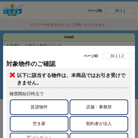
ページID
30.1.1
※ブラウザの戻るボタンはご利用いただけません。
step
0
お見積り・お申込み条件について
ページID
30.1.1.2
※見積り結果はStep1の最後に表示されます
対象物件のご確認
step
1
以下に該当する物件は、本商品ではお引き受けで
step
2
きません。
step
3
補償開始日時点で
賃貸物件
店舗・事務所
お客さまの建物（お住まいの構造）を選択してく
ださい。
空き家
契約者が法人
マンション・