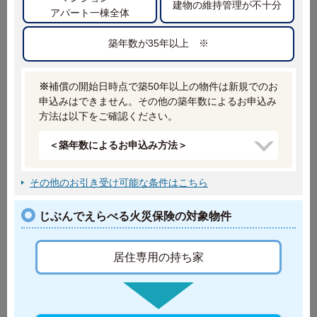
建物の維持管理が不十分
アパート一棟全体
共同住宅
一戸建て
（マンション等）
築年数が35年以上 ※
二世帯住宅はどちらをえらべばよいですか？
※
補償の開始日時点で築50年以上の物件は新規でのお
申込みはできません。その他の築年数によるお申込み
方法は以下をご確認ください。
よくあるご質問
申込みが可能な建物、家財に条件はありますか？
＜築年数によるお申込み方法＞
火災保険の保険料はどの保険会社も同じですか?
その他のお引き受け可能な条件はこちら
「じぶんでえらべる火災保険」はどのような商品ですか？
その他の質問を見る
じぶんでえらべる火災保険の対象物件
各種資料ダウンロード
居住専用の持ち家
・約款（ご契約のしおり）
・重要事項等説明書 など