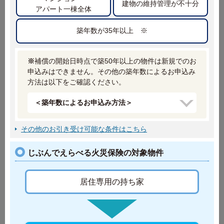
建物の維持管理が不十分
アパート一棟全体
共同住宅
一戸建て
（マンション等）
築年数が35年以上 ※
二世帯住宅はどちらをえらべばよいですか？
※
補償の開始日時点で築50年以上の物件は新規でのお
申込みはできません。その他の築年数によるお申込み
方法は以下をご確認ください。
よくあるご質問
申込みが可能な建物、家財に条件はありますか？
＜築年数によるお申込み方法＞
火災保険の保険料はどの保険会社も同じですか?
その他のお引き受け可能な条件はこちら
「じぶんでえらべる火災保険」はどのような商品ですか？
その他の質問を見る
じぶんでえらべる火災保険の対象物件
各種資料ダウンロード
居住専用の持ち家
・約款（ご契約のしおり）
・重要事項等説明書 など