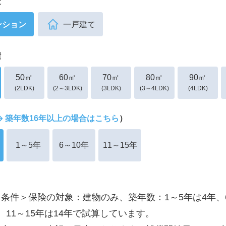
造
ンション
一戸建て
積
50㎡
60㎡
70㎡
80㎡
90㎡
(2LDK)
(2～3LDK)
(3LDK)
(3～4LDK)
(4LDK)
築年数16年以上の場合はこちら
）
1～5年
6～10年
11～15年
条件＞保険の対象：建物のみ、築年数：1～5年は4年、6
、11～15年は14年で試算しています。