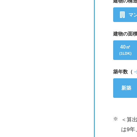
建物の構
マ
建物の面
40㎡
(1LDK)
築年数（
新築
※
＜算出
は9年