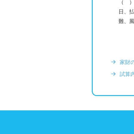
（ ）
日、
難、
家財
試算