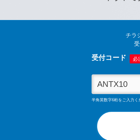
チラ
受
受付コード
必
半角英数字6桁をご入力く